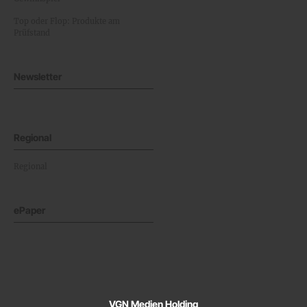
Top oder Flop: Produkte am
Prüfstand
Newsletter
Regional
Regional
ePaper
VGN Medien Holding