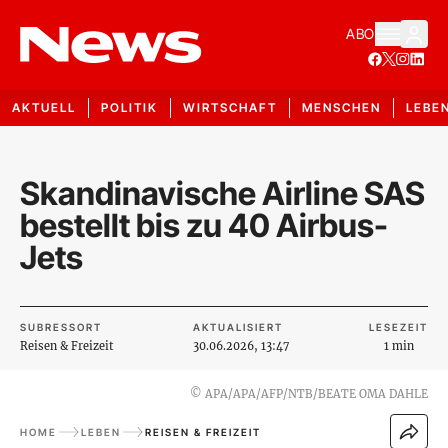
ABO
AKTUELL
POLITIK
WIRTSCHAFT
MENSCHEN
LEBE
Skandinavische Airline SAS
bestellt bis zu 40 Airbus-
Jets
SUBRESSORT
AKTUALISIERT
LESEZEIT
Reisen & Freizeit
30.06.2026, 13:47
1 min
©
APA/APA/AFP/NTB/BEATE OMA DAHLE
HOME
LEBEN
REISEN & FREIZEIT