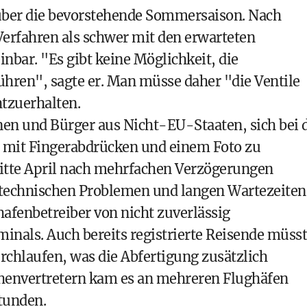
 über die bevorstehende Sommersaison. Nach
Verfahren als schwer mit den erwarteten
nbar. "Es gibt keine Möglichkeit, die
ühren", sagte er. Man müsse daher "die Ventile
htzuerhalten.
en und Bürger aus Nicht-EU-Staaten, sich bei 
 mit Fingerabdrücken und einem Foto zu
Mitte April nach mehrfachen Verzögerungen
it technischen Problemen und langen Wartezeiten
afenbetreiber von nicht zuverlässig
inals. Auch bereits registrierte Reisende müss
rchlaufen, was die Abfertigung zusätzlich
henvertretern kam es an mehreren Flughäfen
tunden.