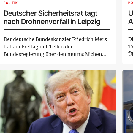
POLITIK
PO
Deutscher Sicherheitsrat tagt
U
nach Drohnenvorfall in Leipzig
A
Der deutsche Bundeskanzler Friedrich Merz
D
hat am Freitag mit Teilen der
T
Bundesregierung über den mutmaßlichen
Ü
Anschlagsversuch mit...
An