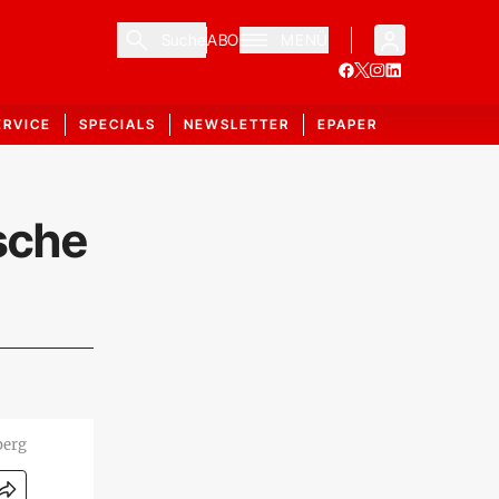
Suche
ABO
MENÜ
ERVICE
SPECIALS
NEWSLETTER
EPAPER
sche
berg