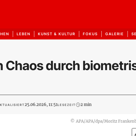
CHEN
LEBEN
KUNST & KULTUR
FOKUS
GALERIE
S
 Chaos durch biometri
25.06.2026, 11:51
2 min
KTUALISIERT
LESEZEIT
©
APA/APA/dpa/Moritz Franken