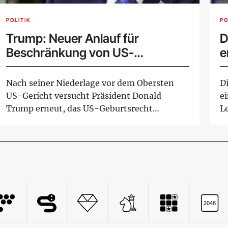
POLITIK
PO
Trump: Neuer Anlauf für
D
Beschränkung von US-
e
Geburtsrecht
Nach seiner Niederlage vor dem Obersten
Di
US-Gericht versucht Präsident Donald
e
Trump erneut, das US-Geburtsrecht
L
bestimmter Gruppen ...
In