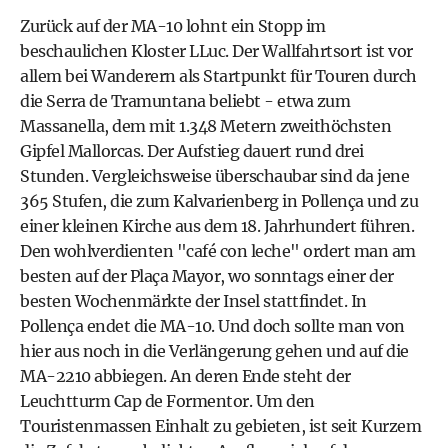
Zurück auf der MA-10 lohnt ein Stopp im
beschaulichen Kloster LLuc. Der Wallfahrtsort ist vor
allem bei Wanderern als Startpunkt für Touren durch
die Serra de Tramuntana beliebt - etwa zum
Massanella, dem mit 1.348 Metern zweithöchsten
Gipfel Mallorcas. Der Aufstieg dauert rund drei
Stunden. Vergleichsweise überschaubar sind da jene
365 Stufen, die zum Kalvarienberg in Pollença und zu
einer kleinen Kirche aus dem 18. Jahrhundert führen.
Den wohlverdienten "café con leche" ordert man am
besten auf der Plaça Mayor, wo sonntags einer der
besten Wochenmärkte der Insel stattfindet. In
Pollença endet die MA-10. Und doch sollte man von
hier aus noch in die Verlängerung gehen und auf die
MA-2210 abbiegen. An deren Ende steht der
Leuchtturm Cap de Formentor. Um den
Touristenmassen Einhalt zu gebieten, ist seit Kurzem