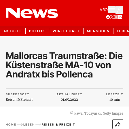
ABO
AKTUELL
POLITIK
WIRTSCHAFT
MENSCHEN
LEBE
Mallorcas Traumstraße: Die
Küstenstraße MA-10 von
Andratx bis Pollenca
SUBRESSORT
AKTUALISIERT
LESEZEIT
Reisen & Freizeit
01.05.2022
10 min
©
Pawel Toczynski, Getty Images
HOME
LEBEN
REISEN & FREIZEIT