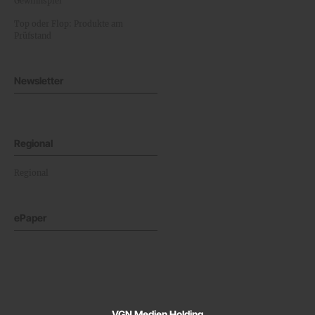
Gewinnspiel
Top oder Flop: Produkte am
Prüfstand
Newsletter
Regional
Regional
ePaper
VGN Medien Holding