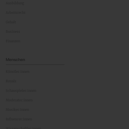
Ausbildung
Arbeitsrecht
Gehalt
Business
Finanzen
Menschen
Künstler:innen
Royals
Schauspieler:innen
Moderator:innen
Musiker:innen
Influencer:innen
Wissenschaftler:innen