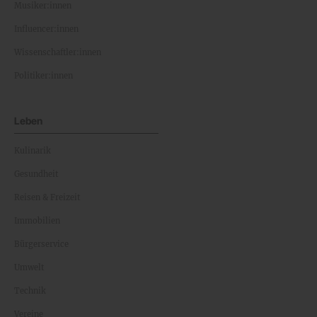
Musiker:innen
Influencer:innen
Wissenschaftler:innen
Politiker:innen
Leben
Kulinarik
Gesundheit
Reisen & Freizeit
Immobilien
Bürgerservice
Umwelt
Technik
Vereine