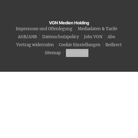
VGN Medien Holding
Impressum und Offenlegung
Mediadaten & Tarife
AGB/ANB
Datenschutzpolicy
Jobs VGN
Abo
Vertrag widerrufen
Cookie Einstellungen
Redirect
Sitemap
Fotocredits