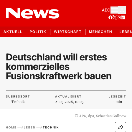
ABO
AKTUELL
POLITIK
WIRTSCHAFT
MENSCHEN
LEBE
Deutschland will erstes
kommerzielles
Fusionskraftwerk bauen
SUBRESSORT
AKTUALISIERT
LESEZEIT
Technik
21.05.2026, 10:05
1 min
©
APA, dpa, Sebastian Gollnow
HOME
LEBEN
TECHNIK