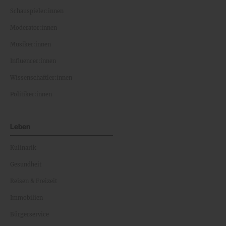
Schauspieler:innen
Moderator:innen
Musiker:innen
Influencer:innen
Wissenschaftler:innen
Politiker:innen
Leben
Kulinarik
Gesundheit
Reisen & Freizeit
Immobilien
Bürgerservice