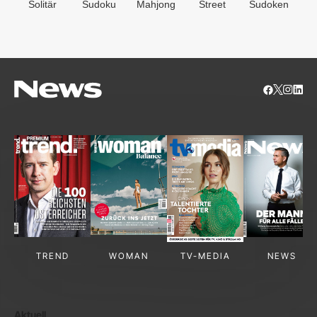
Solitär
Sudoku
Mahjong
Street
Sudoken
B
S
TREND
WOMAN
TV-MEDIA
NEWS
Aktuell