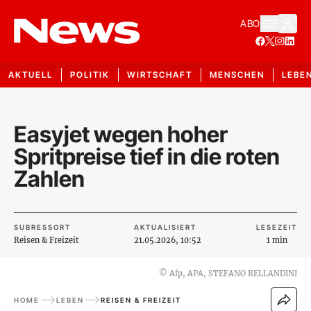
ABO
AKTUELL
POLITIK
WIRTSCHAFT
MENSCHEN
LEBE
Easyjet wegen hoher
Spritpreise tief in die roten
Zahlen
SUBRESSORT
AKTUALISIERT
LESEZEIT
Reisen & Freizeit
21.05.2026, 10:52
1 min
©
Afp, APA, STEFANO RELLANDINI
HOME
LEBEN
REISEN & FREIZEIT