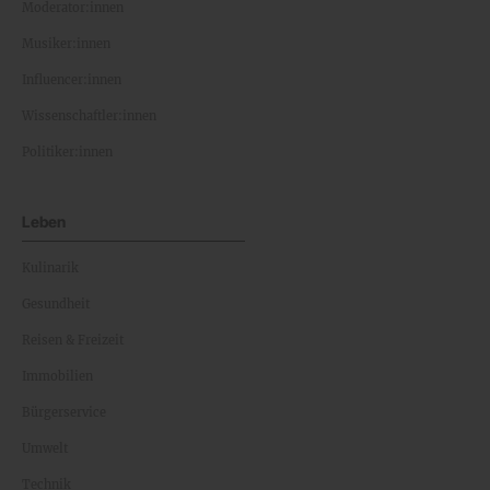
Moderator:innen
Musiker:innen
Influencer:innen
Wissenschaftler:innen
Politiker:innen
Leben
Kulinarik
Gesundheit
Reisen & Freizeit
Immobilien
Bürgerservice
Umwelt
Technik