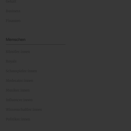
Gehalt
Business
Finanzen
Menschen
Künstler:innen
Royals
Schauspieler:innen
Moderator:innen
Musiker:innen
Influencer:innen
Wissenschaftler:innen
Politiker:innen