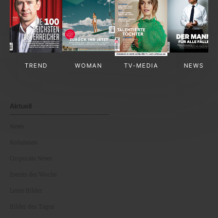
TREND
WOMAN
TV-MEDIA
NEWS
Aktuell
News
Kolumnen
Corporate News
Events der Woche
Leute Bilder
Bilder des Tages