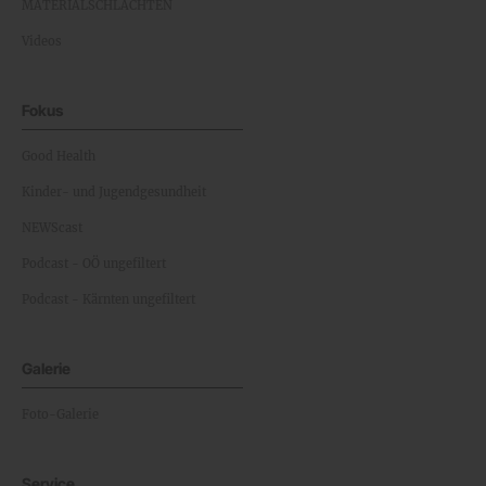
MATERIALSCHLACHTEN
Videos
Fokus
Good Health
Kinder- und Jugendgesundheit
NEWScast
Podcast - OÖ ungefiltert
Podcast - Kärnten ungefiltert
Galerie
Foto-Galerie
Service