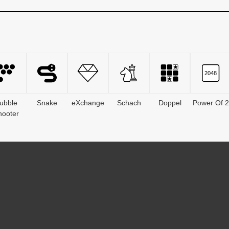
ubble
Snake
eXchange
Schach
Doppel
Power Of 2
hooter