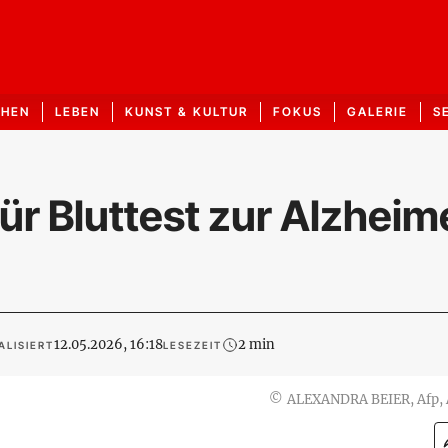
CHEN
LEBEN
KUNST & KULTUR
FOKUS
GALERIE
S
ür Bluttest zur Alzheim
12.05.2026, 16:18
2 min
ALISIERT
LESEZEIT
©
ALEXANDRA BEIER, Afp,