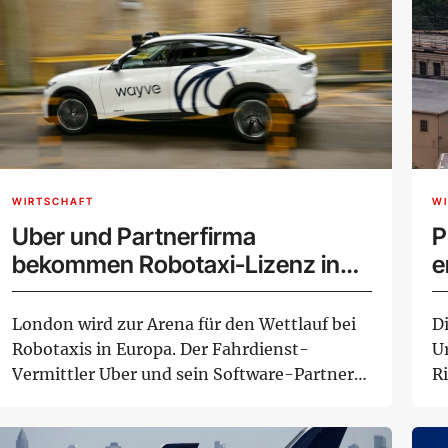
WIRTSCHAFT
W
Uber und Partnerfirma
P
bekommen Robotaxi-Lizenz in
e
London
London wird zur Arena für den Wettlauf bei
D
Robotaxis in Europa. Der Fahrdienst-
U
Vermittler Uber und sein Software-Partner
R
Wayve erh...
S