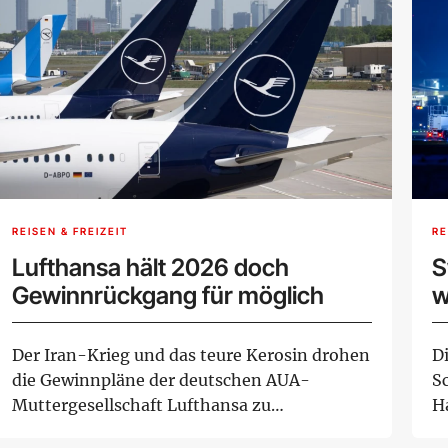
REISEN & FREIZEIT
RE
Lufthansa hält 2026 doch
S
Gewinnrückgang für möglich
w
H
Der Iran-Krieg und das teure Kerosin drohen
D
die Gewinnpläne der deutschen AUA-
S
Muttergesellschaft Lufthansa zu
H
durchkreuzen. Vorsta...
um