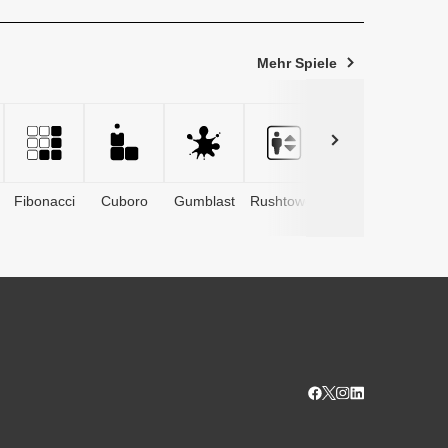
Mehr Spiele
Fibonacci
Cuboro
Gumblast
Rushtower
Advents­
kalender