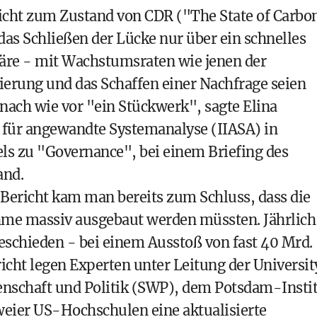
richt zum Zustand von CDR ("The State of Carbo
das Schließen der Lücke nur über ein schnelles
äre - mit Wachstumsraten wie jenen der
lierung und das Schaffen einer Nachfrage seien
nach wie vor "ein Stückwerk", sagte Elina
t für angewandte Systemanalyse (IIASA) in
els zu "Governance", bei einem Briefing des
and.
Bericht kam man bereits zum Schluss, dass die
me massiv ausgebaut werden müssten. Jährlich
schieden - bei einem Ausstoß von fast 40 Mrd.
cht legen Experten unter Leitung der Universit
senschaft und Politik (SWP), dem Potsdam-Insti
eier US-Hochschulen eine aktualisierte