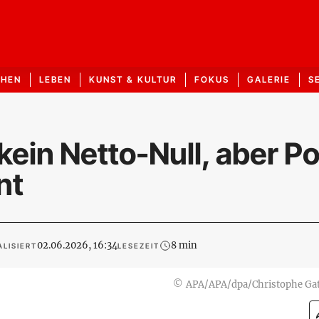
CHEN
LEBEN
KUNST & KULTUR
FOKUS
GALERIE
S
n Netto-Null, aber Pol
nt
02.06.2026, 16:34
8 min
LISIERT
LESEZEIT
©
APA/APA/dpa/Christophe Ga