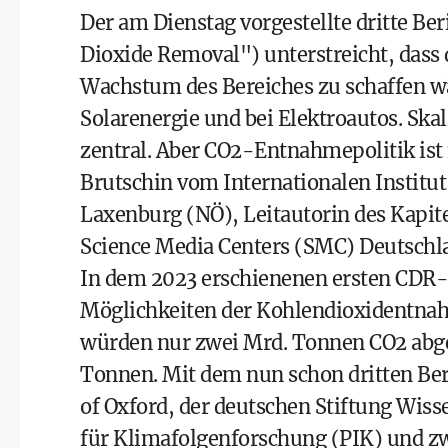
Der am Dienstag vorgestellte dritte Be
Dioxide Removal") unterstreicht, dass 
Wachstum des Bereiches zu schaffen w
Solarenergie und bei Elektroautos. Ska
zentral. Aber CO2-Entnahmepolitik ist 
Brutschin vom Internationalen Institu
Laxenburg (NÖ), Leitautorin des Kapit
Science Media Centers (SMC) Deutschl
In dem 2023 erschienenen ersten CDR-
Möglichkeiten der Kohlendioxidentnah
würden nur zwei Mrd. Tonnen CO2 abge
Tonnen. Mit dem nun schon dritten Beri
of Oxford, der deutschen Stiftung Wis
für Klimafolgenforschung (PIK) und zw