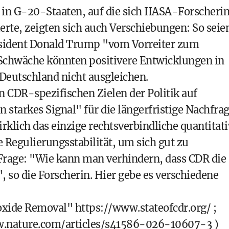
 in G-20-Staaten, auf die sich IIASA-Forscheri
erte, zeigten sich auch Verschiebungen: So seie
räsident Donald Trump "vom Vorreiter zum
 Schwäche könnten positivere Entwicklungen in
Deutschland nicht ausgleichen.
n CDR-spezifischen Zielen der Politik auf
starkes Signal" für die längerfristige Nachfrag
klich das einzige rechtsverbindliche quantitati
 Regulierungsstabilität, um sich gut zu
e Frage: "Wie kann man verhindern, dass CDR die
 so die Forscherin. Hier gebe es verschiedene
Dioxide Removal"
https://www.stateofcdr.org/
;
w.nature.com/articles/s41586-026-10607-3
)