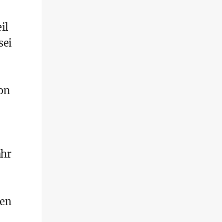
il
sei
von
ahr
gen