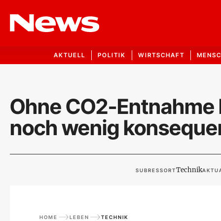
AKTUELL
POLITIK
WIRTSCHAFT
MENS
Ohne CO2-Entnahme kei
noch wenig konseque
Technik
SUBRESSORT
AKTUA
HOME
LEBEN
TECHNIK