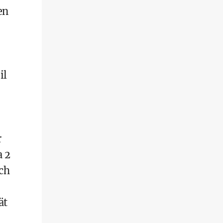
en
il
r
a 2
ch
ät