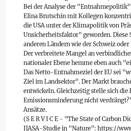
Bei der Analyse der "Entnahmepolitik"
Elina Brutschin mit Kollegen konzentri
die USA unter der Klimapolitik von P
Unsicherheitsfaktor" geworden. Diese
anderen Ländern wie der Schweiz oder 
Der verbreitete Mangel an verbindliche
nationaler Ebene hemme eben auch "ein 
Das Netto-Entnahmeziel der EU sei "wir
Ziel im Landsektor". Der Markt brauche
entwickeln. Gleichzeitig stelle sich di
Emissionsminderung nicht verdrängt?",
Ansätze.
(S E R V I C E - "The State of Carbon 
IIASA-Studie in "Nature":
https://ww