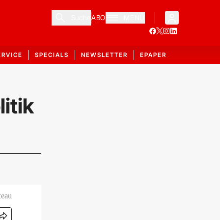
Suche
ABO
MENÜ
ERVICE
SPECIALS
NEWSLETTER
EPAPER
itik
teau