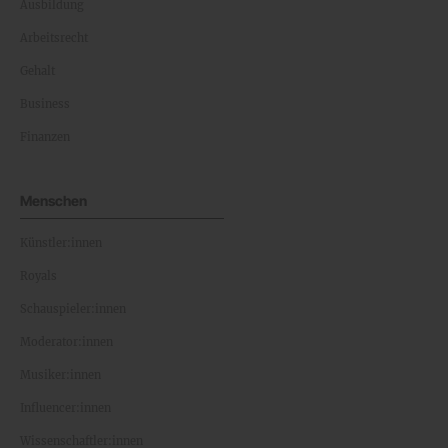
Ausbildung
Arbeitsrecht
Gehalt
Business
Finanzen
Menschen
Künstler:innen
Royals
Schauspieler:innen
Moderator:innen
Musiker:innen
Influencer:innen
Wissenschaftler:innen