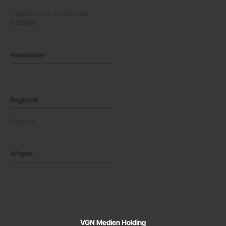
Top oder Flop: Produkte am
Prüfstand
Newsletter
Regional
Regional
ePaper
VGN Medien Holding