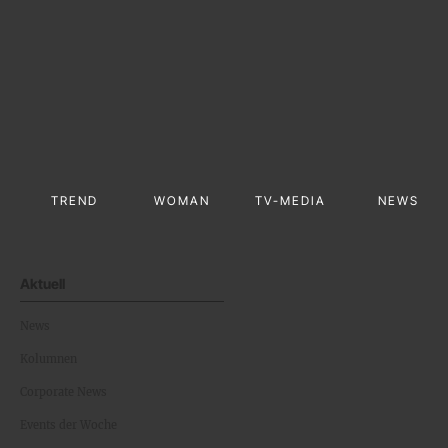
TREND
WOMAN
TV-MEDIA
NEWS
Aktuell
News
Kolumnen
Corporate News
Events der Woche