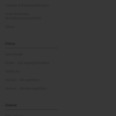
Literatur & Buchempfehlungen
Franz Grabmayrs
MATERIALSCHLACHTEN
Videos
Fokus
Good Health
Kinder- und Jugendgesundheit
NEWScast
Podcast - OÖ ungefiltert
Podcast - Kärnten ungefiltert
Galerie
Foto-Galerie