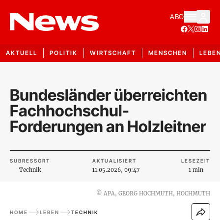
ABO
AKTUELL
POLITIK
WIRTSCHAFT
MENSCHEN
LEBE
Bundesländer überreichten
Fachhochschul-
Forderungen an Holzleitner
SUBRESSORT
AKTUALISIERT
LESEZEIT
Technik
11.05.2026, 09:47
1 min
©
APA, GEORG HOCHMUTH, HOCHMUTH
HOME
LEBEN
TECHNIK