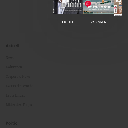
TREND
WOMAN
TV-
Aktuell
News
Kolumnen
Corporate News
Events der Woche
Leute Bilder
Bilder des Tages
Politik