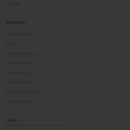
Finanzen
Menschen
Künstler:innen
Royals
Schauspieler:innen
Moderator:innen
Musiker:innen
Influencer:innen
Wissenschaftler:innen
Politiker:innen
Leben