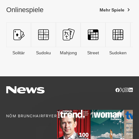
Onlinespiele
Mehr Spiele
Solitär
Sudoku
Mahjong
Street
Sudoken
B
S
NÖM BRUNCH
AIRFRYER