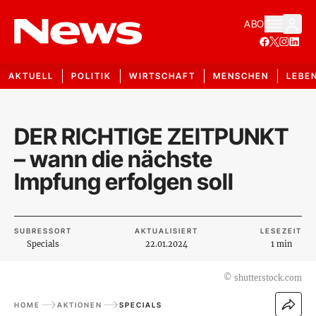
ABO
AKTUELL
POLITIK
WIRTSCHAFT
MENSCHEN
LEBE
DER RICHTIGE ZEITPUNKT
– wann die nächste
Impfung erfolgen soll
SUBRESSORT
AKTUALISIERT
LESEZEIT
Specials
22.01.2024
1 min
©
shutterstock.com
HOME
AKTIONEN
SPECIALS