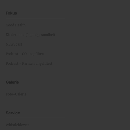
Fokus
Good Health
Kinder- und Jugendgesundheit
NEWScast
Podcast - OÖ ungefiltert
Podcast - Kärnten ungefiltert
Galerie
Foto-Galerie
Service
Whistleblower