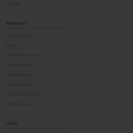
Finanzen
Menschen
Künstler:innen
Royals
Schauspieler:innen
Moderator:innen
Musiker:innen
Influencer:innen
Wissenschaftler:innen
Politiker:innen
Leben