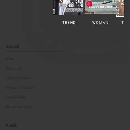
TREND
WOMAN
TV-
Aktuell
News
Kolumnen
Corporate News
Events der Woche
Leute Bilder
Bilder des Tages
Politik