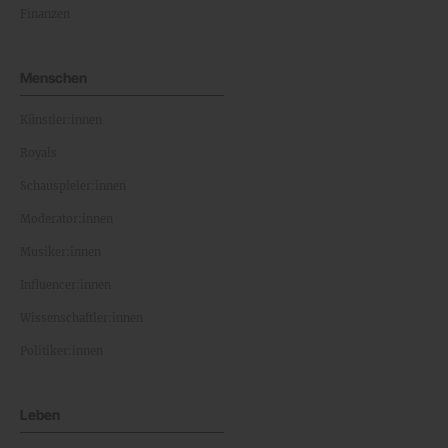
Finanzen
Menschen
Künstler:innen
Royals
Schauspieler:innen
Moderator:innen
Musiker:innen
Influencer:innen
Wissenschaftler:innen
Politiker:innen
Leben