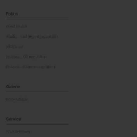
Fokus
Good Health
Kinder- und Jugendgesundheit
NEWScast
Podcast - OÖ ungefiltert
Podcast - Kärnten ungefiltert
Galerie
Foto-Galerie
Service
Whistleblower