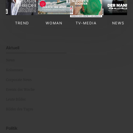
TREND
WOMAN
TV-MEDIA
NEWS
Aktuell
News
Kolumnen
Corporate News
Events der Woche
Leute Bilder
Bilder des Tages
Politik