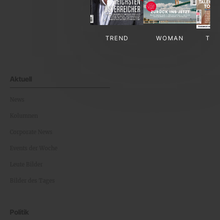
TREND
WOMAN
TV-
Aktuell
News
Kolumnen
Corporate News
Events der Woche
Leute Bilder
Bilder des Tages
Politik