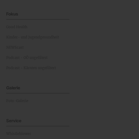
Fokus
Good Health
Kinder- und Jugendgesundheit
NEWScast
Podcast - OÖ ungefiltert
Podcast - Kärnten ungefiltert
Galerie
Foto-Galerie
Service
Whistleblower