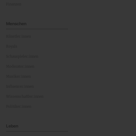
Finanzen
Menschen
Künstler:innen
Royals
Schauspieler:innen
Moderator:innen
Musiker:innen
Influencer:innen
Wissenschaftler:innen
Politiker:innen
Leben