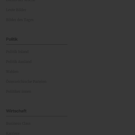
Events der Woche
Leute Bilder
Bilder des Tages
Politik
Politik Inland
Politik Ausland
Wahlen
Österreichische Parteien
Politiker:innen
Wirtschaft
Business Class
Karriere