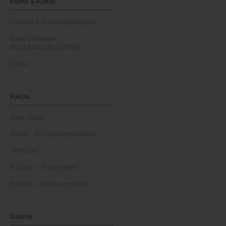
Kunst & Kultur
Literatur & Buchempfehlungen
Franz Grabmayrs
MATERIALSCHLACHTEN
Videos
Fokus
Good Health
Kinder- und Jugendgesundheit
NEWScast
Podcast - OÖ ungefiltert
Podcast - Kärnten ungefiltert
Galerie