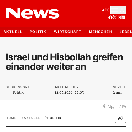
ABO
AKTUELL
POLITIK
WIRTSCHAFT
MENSCHEN
LEBE
Israel und Hisbollah greifen
einander weiter an
SUBRESSORT
AKTUALISIERT
LESEZEIT
Politik
12.05.2026, 22:05
2 min
©
Afp, -, APA
HOME
AKTUELL
POLITIK