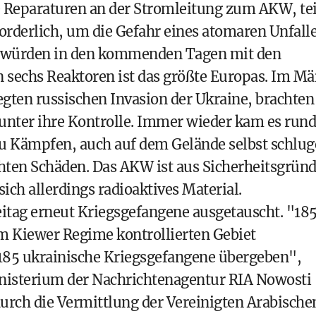
 Reparaturen an der Stromleitung zum AKW, tei
forderlich, um die Gefahr eines atomaren Unfall
en würden in den kommenden Tagen mit den
 sechs Reaktoren ist das größte Europas. Im Mä
gten russischen Invasion der Ukraine, brachten
unter ihre Kontrolle. Immer wieder kam es rund
u Kämpfen, auch auf dem Gelände selbst schlu
hten Schäden. Das AKW ist aus Sicherheitsgrün
 sich allerdings radioaktives Material.
itag erneut Kriegsgefangene ausgetauscht. "18
m Kiewer Regime kontrollierten Gebiet
85 ukrainische Kriegsgefangene übergeben",
inisterium der Nachrichtenagentur RIA Nowosti
rch die Vermittlung der Vereinigten Arabische