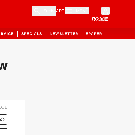
Suche
ABO
MENÜ
ERVICE
SPECIALS
NEWSLETTER
EPAPER
ew
OUT