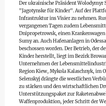
Der ukrainische Präsident Wolodymyr Se
"Jagotynske für Kinder". Auf der Plattf
Infrastruktur ins Visier zu nehmen. Ru
vergangenen Tagen zudem Lebensmittell
Dnipropetrowsk, einen Krankenwagen i
Sumy an. Auch Hafenanlagen in Odessa
beschossen worden. Der Betrieb, der d
Kinder herstellt, liegt im Bezirk Browar
Unternehmen der Lebensmittelindustrie
Region Kiew, Mykola Kalaschnyk, im O
Selenskyj drängte die westlichen Verb
zu stärken und den wirtschaftlichen D
Unterstützungspaket zur Raketenabweh
Waffenproduktion, jeder Schritt der W