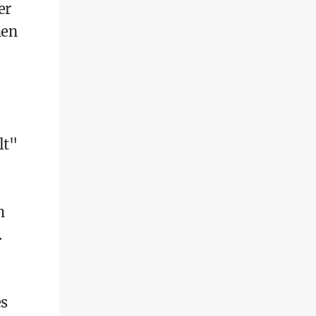
er
hen
lt"
h
.
es