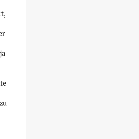
t,
er
ja
lte
 zu