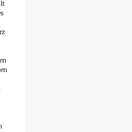
lt
es
rz
gen
den
5
n