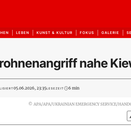
CHEN
LEBEN
KUNST & KULTUR
FOKUS
GALERIE
S
Drohnenangriff nahe Ki
05.06.2026, 23:35
6 min
LISIERT
LESEZEIT
©
APA/APA/UKRAINIAN EMERGENCY SERVICE/HAND