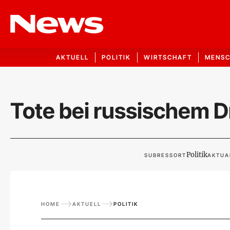
AKTUELL
POLITIK
WIRTSCHAFT
MENS
Tote bei russischem 
Politik
SUBRESSORT
AKTUA
HOME
AKTUELL
POLITIK