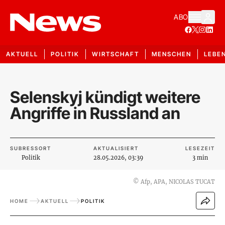
ABO
AKTUELL
POLITIK
WIRTSCHAFT
MENSCHEN
LEBE
Selenskyj kündigt weitere
Angriffe in Russland an
SUBRESSORT
AKTUALISIERT
LESEZEIT
Politik
28.05.2026, 03:39
3 min
©
Afp, APA, NICOLAS TUCAT
HOME
AKTUELL
POLITIK