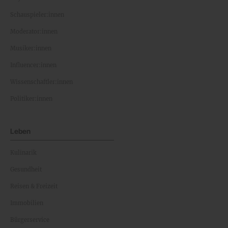
Schauspieler:innen
Moderator:innen
Musiker:innen
Influencer:innen
Wissenschaftler:innen
Politiker:innen
Leben
Kulinarik
Gesundheit
Reisen & Freizeit
Immobilien
Bürgerservice