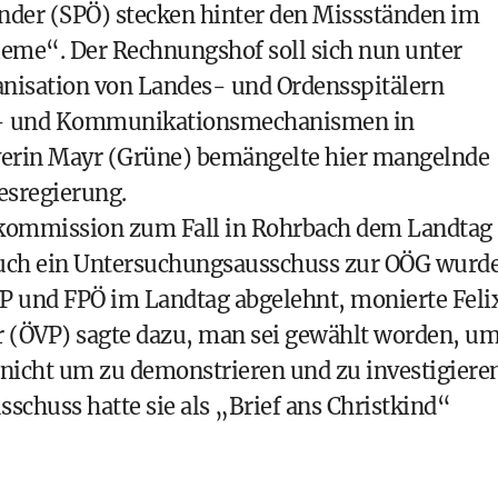
nder (SPÖ) stecken hinter den Missständen im
eme“. Der Rechnungshof soll sich nun unter
nisation von Landes- und Ordensspitälern
ll- und Kommunikationsmechanismen in
everin Mayr (Grüne) bemängelte hier mangelnde
esregierung.
enkommission zum Fall in Rohrbach dem Landtag
 Auch ein Untersuchungsausschuss zur OÖG wurd
 und FPÖ im Landtag abgelehnt, monierte Feli
r (ÖVP) sagte dazu, man sei gewählt worden, u
icht um zu demonstrieren und zu investigiere
chuss hatte sie als „Brief ans Christkind“