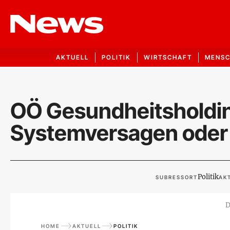
AKTUELL
POLITIK
WIRTSCHAFT
MENS
OÖ Gesundheitsholdi
Systemversagen oder n
Politik
SUBRESSORT
AKT
D
HOME
AKTUELL
POLITIK