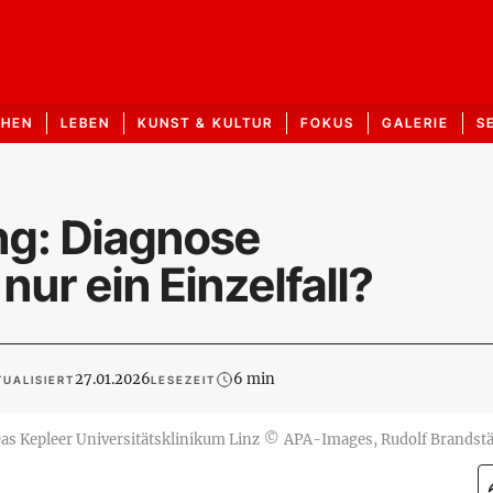
CHEN
LEBEN
KUNST & KULTUR
FOKUS
GALERIE
S
ng: Diagnose
ur ein Einzelfall?
27.01.2026
6 min
UALISIERT
LESEZEIT
as Kepleer Universitätsklinikum Linz
©
APA-Images, Rudolf Brandstä