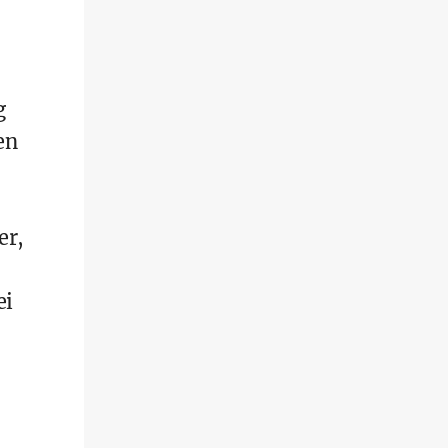
g
en
er,
ei