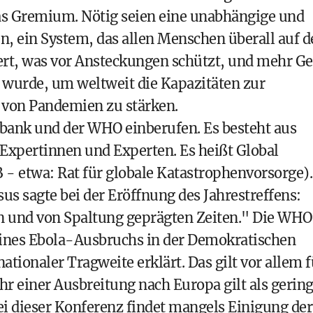
 das Gremium. Nötig seien eine unabhängige und
 ein System, das allen Menschen überall auf d
ert, was vor Ansteckungen schützt, und mehr Ge
 wurde, um weltweit die Kapazitäten zur
von Pandemien zu stärken.
ank und der WHO einberufen. Es besteht aus
Expertinnen und Experten. Es heißt Global
 etwa: Rat für globale Katastrophenvorsorge).
sagte bei der Eröffnung des Jahrestreffens:
en und von Spaltung geprägten Zeiten." Die WHO
eines Ebola-Ausbruchs in der Demokratischen
tionaler Tragweite erklärt. Das gilt vor allem f
r einer Ausbreitung nach Europa gilt als gering
ei dieser Konferenz findet mangels Einigung der