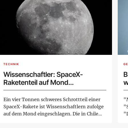
TECHNIK
G
Wissenschaftler: SpaceX-
B
Raketenteil auf Mond
w
eingeschlagen
N
Ein vier Tonnen schweres Schrottteil einer
"
SpaceX-Rakete ist Wissenschaftlern zufolge
"S
auf dem Mond eingeschlagen. Die in Chile
"
ans...
W