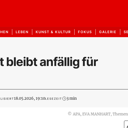
CHEN
LEBEN
KUNST & KULTUR
FOKUS
GALERIE
S
bleibt anfällig für
18.05.2026, 19:10
3 min
LISIERT
LESEZEIT
©
APA, EVA MANHART, Themen