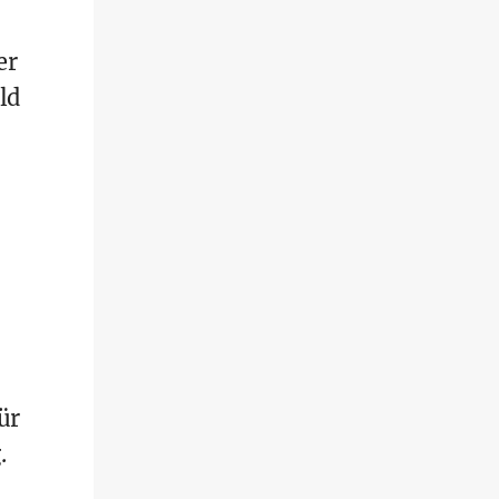
er
ld
ür
.