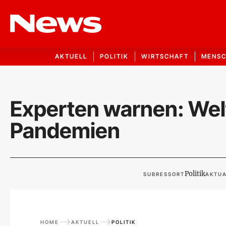
AKTUELL
POLITIK
WIRTSCHAFT
MENS
Experten warnen: Welt 
Pandemien
Politik
SUBRESSORT
AKTUA
HOME
AKTUELL
POLITIK