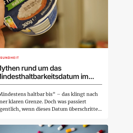
ESUNDHEIT
ythen rund um das
indesthaltbarkeitsdatum im
heck
Mindestens haltbar bis" – das klingt nach
iner klaren Grenze. Doch was passiert
igentlich, wenn dieses Datum überschritten
t?...