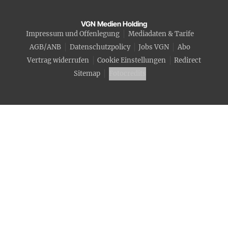
VGN Medien Holding
Impressum und Offenlegung
Mediadaten & Tarife
AGB/ANB
Datenschutzpolicy
Jobs VGN
Abo
Vertrag widerrufen
Cookie Einstellungen
Redirect
Sitemap
Fotocredits