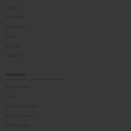
Karriere
Ausbildung
Arbeitsrecht
Gehalt
Business
Finanzen
Menschen
Künstler:innen
Royals
Schauspieler:innen
Moderator:innen
Musiker:innen