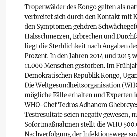
Tropenwälder des Kongo gelten als natü
verbreitet sich durch den Kontakt mit K
den Symptomen gehören Schwächegefü
Halsschmerzen, Erbrechen und Durchfal
liegt die Sterblichkeit nach Angaben de
Prozent. In den Jahren 2014 und 2015 
11.000 Menschen gestorben. Im Frühja
Demokratischen Republik Kongo, Ugan
Die Weltgesundheitsorganisation (WHO)
mögliche Fälle erhalten und Experten in
WHO-Chef Tedros Adhanom Ghebreyesus 
Testresultate seien negativ gewesen, nu
Sofortmaßnahmen stellt die WHO 500.0
Nachverfolgung der Infektionswege 