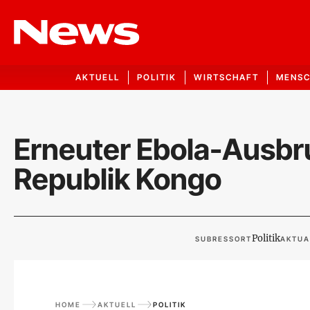
AKTUELL
POLITIK
WIRTSCHAFT
MENS
Erneuter Ebola-Ausbr
Republik Kongo
Politik
SUBRESSORT
AKTUA
HOME
AKTUELL
POLITIK