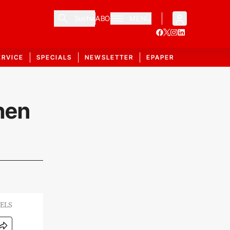
Suche
ABO
MENÜ
ERVICE
SPECIALS
NEWSLETTER
EPAPER
hen
SELS