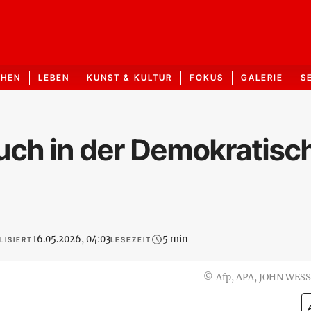
CHEN
LEBEN
KUNST & KULTUR
FOKUS
GALERIE
S
uch in der Demokratisc
16.05.2026, 04:03
5 min
LISIERT
LESEZEIT
©
Afp, APA, JOHN WES