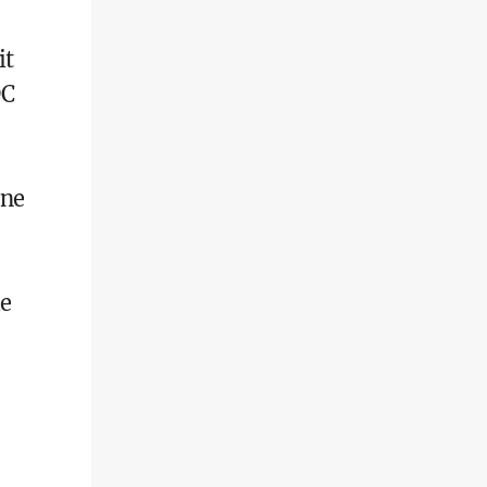
it
DC
ene
ie