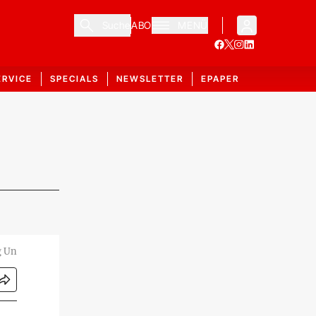
Suche
ABO
MENÜ
ERVICE
SPECIALS
NEWSLETTER
EPAPER
g Un