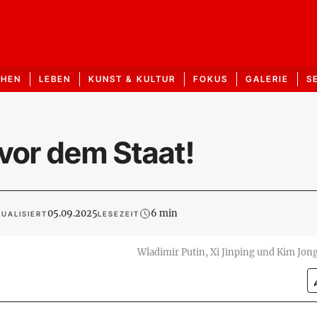
CHEN
LEBEN
KUNST & KULTUR
FOKUS
GALERIE
S
 vor dem Staat!
05.09.2025
6 min
UALISIERT
LESEZEIT
Wladimir Putin, Xi Jinping und Kim Jon