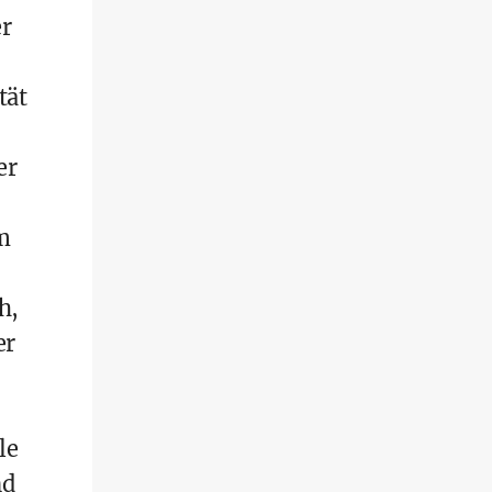
er
tät
er
m
h,
er
le
nd