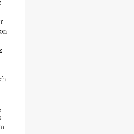
e
r
von
z
ich
,
s
Am