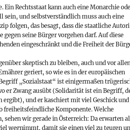
he. Ein Rechtsstaat kann auch eine Monarchie od
ll sein, und selbstverständlich muss auch eine
p folgen, das besagt, dass die staatliche Autori
e gegen seine Bürger vorgehen darf. Auf diese
henden eingeschränkt und die Freiheit der Bürg
genüber skeptisch zu bleiben, auch und vor alle
rnährer geriert, so wie es in der europäischen
egriff „Sozialstaat“ ist einigermaßen trügerisc
o er Zwang ausübt (Solidarität ist ein Begriff, d
n ergibt), und er kaschiert mit viel Geschick und
 freiheitsfeindliche Komponente. Welche
ehen wir gerade in Österreich: Da erwarten al
viel wegnimmt, damit sie einen viel zu teuren u