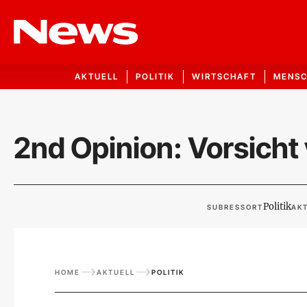
AKTUELL
POLITIK
WIRTSCHAFT
MENS
2nd Opinion: Vorsicht
Politik
SUBRESSORT
AKT
HOME
AKTUELL
POLITIK