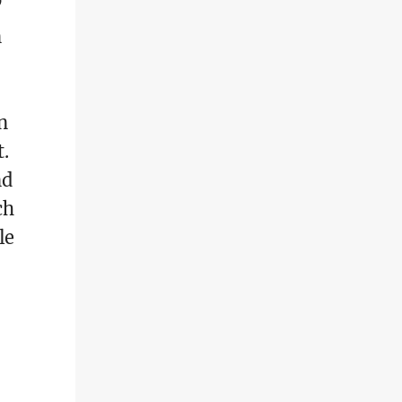
’
n
n
.
nd
ch
le