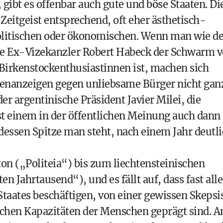
gibt es offenbar auch gute und böse Staaten. Di
Zeitgeist entsprechend, oft eher ästhetisch-
 politischen oder ökonomischen. Wenn man wie de
che Ex-Vizekanzler Robert Habeck der Schwarm 
Birkenstockenthusiastinnen ist, machen sich
senanzeigen gegen unliebsame Bürger nicht gan
 argentinische Präsident Javier Milei, die
st einem in der öffentlichen Meinung auch dann
dessen Spitze man steht, nach einem Jahr deutl
aton („Politeia“) bis zum liechtensteinischen
n Jahrtausend“), und es fällt auf, dass fast alle
Staates beschäftigen, von einer gewissen Skepsi
schen Kapazitäten der Menschen geprägt sind. 