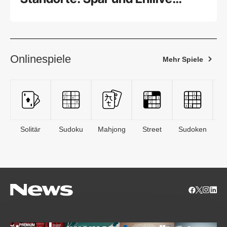
bauen Netz an Tankstellenshops
aus
Onlinespiele
Mehr Spiele
Solitär
Sudoku
Mahjong
Street
Sudoken
B
S