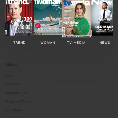
TREND
WOMAN
TV-MEDIA
NEWS
Aktuell
News
Kolumnen
Corporate News
Events der Woche
Leute Bilder