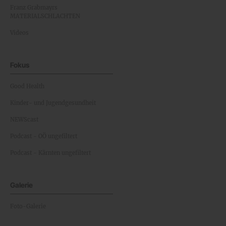
Franz Grabmayrs
MATERIALSCHLACHTEN
Videos
Fokus
Good Health
Kinder- und Jugendgesundheit
NEWScast
Podcast - OÖ ungefiltert
Podcast - Kärnten ungefiltert
Galerie
Foto-Galerie