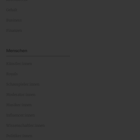
Gehalt
Business
Finanzen
Menschen
Künstler:innen
Royals
Schauspieler:innen
Moderator:innen
Musiker:innen
Influencer:innen
Wissenschaftler:innen
Politiker:innen