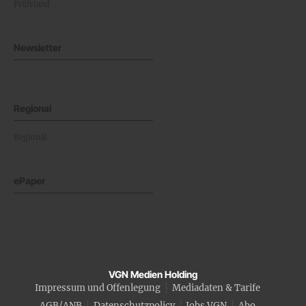
Prüfstand
Newsletter
Regional
Regional
ePaper
VGN Medien Holding
Impressum und Offenlegung
Mediadaten & Tarife
AGB/ANB
Datenschutzpolicy
Jobs VGN
Abo