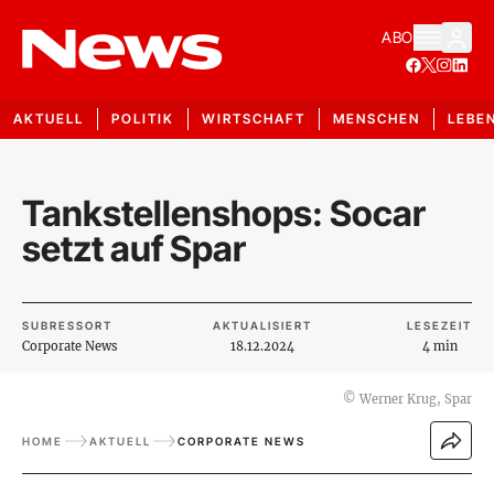
ABO
AKTUELL
POLITIK
WIRTSCHAFT
MENSCHEN
LEBE
Tankstellenshops: Socar
setzt auf Spar
SUBRESSORT
AKTUALISIERT
LESEZEIT
Corporate News
18.12.2024
4 min
©
Werner Krug, Spar
HOME
AKTUELL
CORPORATE NEWS