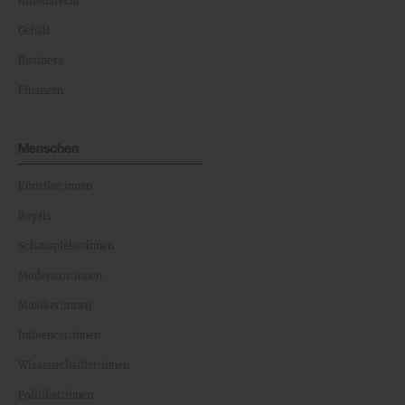
Arbeitsrecht
Gehalt
Business
Finanzen
Menschen
Künstler:innen
Royals
Schauspieler:innen
Moderator:innen
Musiker:innen
Influencer:innen
Wissenschaftler:innen
Politiker:innen