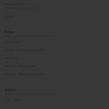
Franz Grabmayrs
MATERIALSCHLACHTEN
Videos
Fokus
Good Health
Kinder- und Jugendgesundheit
NEWScast
Podcast - OÖ ungefiltert
Podcast - Kärnten ungefiltert
Galerie
Foto-Galerie