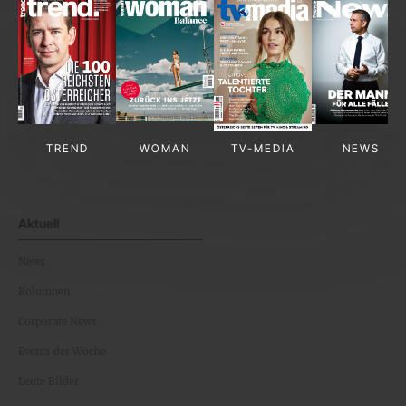
TREND
WOMAN
TV-MEDIA
NEWS
Aktuell
News
Kolumnen
Corporate News
Events der Woche
Leute Bilder