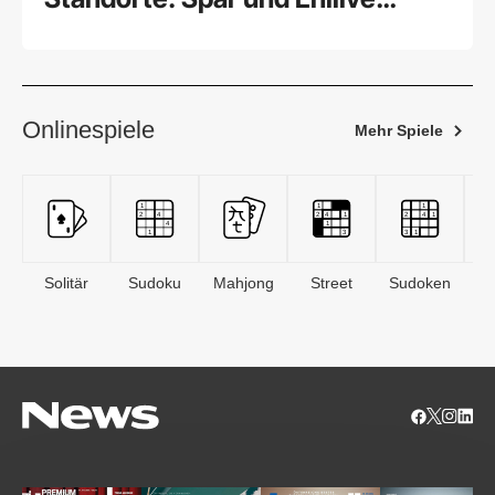
bauen Netz an Tankstellenshops
aus
Onlinespiele
Mehr Spiele
Solitär
Sudoku
Mahjong
Street
Sudoken
B
S