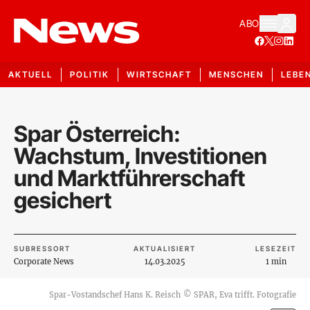
ABO
AKTUELL
POLITIK
WIRTSCHAFT
MENSCHEN
LEBE
Spar Österreich:
Wachstum, Investitionen
und Marktführerschaft
gesichert
SUBRESSORT
AKTUALISIERT
LESEZEIT
Corporate News
14.03.2025
1 min
Spar-Vostandschef Hans K. Reisch
©
SPAR, Eva trifft. Fotografie