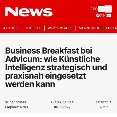
ABO
AKTUELL
POLITIK
WIRTSCHAFT
MENSCHEN
LEBE
Business Breakfast bei
Advicum: wie Künstliche
Intelligenz strategisch und
praxisnah eingesetzt
werden kann
SUBRESSORT
AKTUALISIERT
LESEZEIT
Corporate News
06.06.2025
4 min