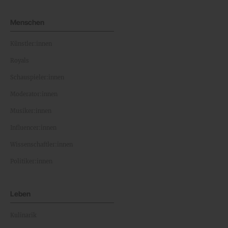
Menschen
Künstler:innen
Royals
Schauspieler:innen
Moderator:innen
Musiker:innen
Influencer:innen
Wissenschaftler:innen
Politiker:innen
Leben
Kulinarik