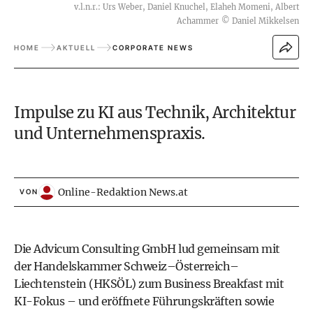
v.l.n.r.: Urs Weber, Daniel Knuchel, Elaheh Momeni, Albert
Achammer
©
Daniel Mikkelsen
HOME
AKTUELL
CORPORATE NEWS
Impulse zu KI aus Technik, Architektur
und Unternehmenspraxis.
Online-Redaktion News.at
VON
Die Advicum Consulting GmbH lud gemeinsam mit
der Handelskammer Schweiz–Österreich–
Liechtenstein (HKSÖL) zum Business Breakfast mit
KI-Fokus – und eröffnete Führungskräften sowie