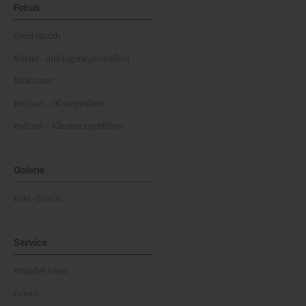
Fokus
Good Health
Kinder- und Jugendgesundheit
NEWScast
Podcast - OÖ ungefiltert
Podcast - Kärnten ungefiltert
Galerie
Foto-Galerie
Service
Whistleblower
Games