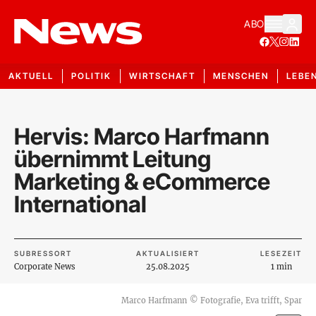
ABO
AKTUELL
POLITIK
WIRTSCHAFT
MENSCHEN
LEBE
Hervis: Marco Harfmann
übernimmt Leitung
Marketing & eCommerce
International
SUBRESSORT
AKTUALISIERT
LESEZEIT
Corporate News
25.08.2025
1 min
Marco Harfmann
©
Fotografie, Eva trifft, Spar