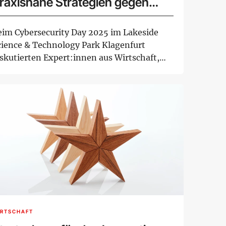
raxisnahe Strategien gegen
achsende IT-Bedrohungen
eim Cybersecurity Day 2025 im Lakeside
cience & Technology Park Klagenfurt
iskutierten Expert:innen aus Wirtschaft,
rs...
IRTSCHAFT