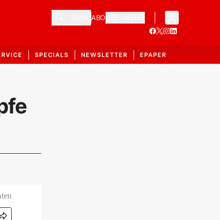
Suche
ABO
MENÜ
ERVICE
SPECIALS
NEWSLETTER
EPAPER
pfe
nten