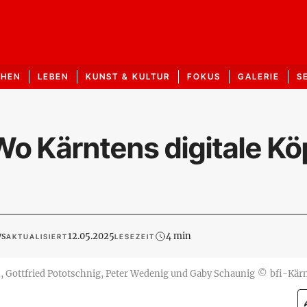
CHEN
LEBEN
KUNST & KULTUR
FOKUS
GALERIE
S
Wo Kärntens digitale Kö
ws
12.05.2025
4 min
AKTUALISIERT
LESEZEIT
 Gottfried Pototschnig, Peter Wedenig und Gaby Schaunig
©
bfi-Kär