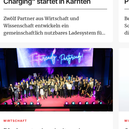
Charging“ startet in Kärnten
P
w
Zwölf Partner aus Wirtschaft und
B
Wissenschaft entwickeln ein
S
gemeinschaftlich nutzbares Ladesystem für
d
Elektrofahrzeuge. Die FF...
Fo
WIRTSCHAFT
W