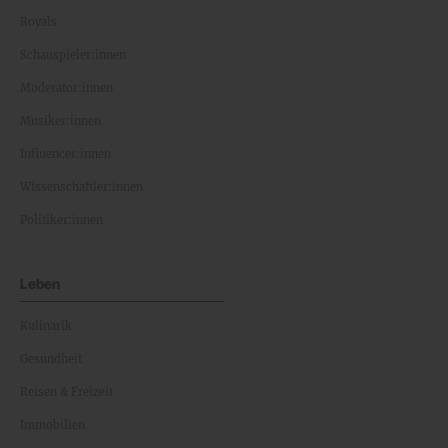
Royals
Schauspieler:innen
Moderator:innen
Musiker:innen
Influencer:innen
Wissenschaftler:innen
Politiker:innen
Leben
Kulinarik
Gesundheit
Reisen & Freizeit
Immobilien