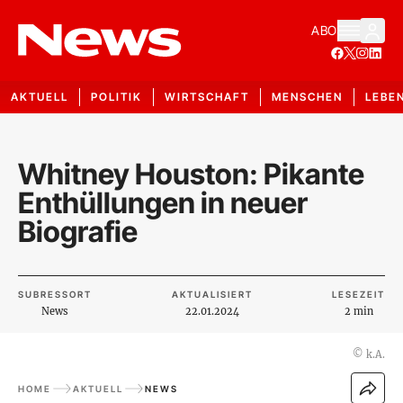
ABO
AKTUELL
POLITIK
WIRTSCHAFT
MENSCHEN
LEBE
Whitney Houston: Pikante
Enthüllungen in neuer
Biografie
SUBRESSORT
AKTUALISIERT
LESEZEIT
News
22.01.2024
2 min
©
k.A.
HOME
AKTUELL
NEWS