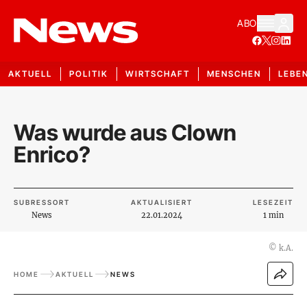
ABO
AKTUELL
POLITIK
WIRTSCHAFT
MENSCHEN
LEBE
Was wurde aus Clown
Enrico?
SUBRESSORT
AKTUALISIERT
LESEZEIT
News
22.01.2024
1 min
©
k.A.
HOME
AKTUELL
NEWS