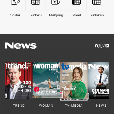
Solitär
Sudoku
Mahjong
Street
Sudoken
B
S
TREND
WOMAN
TV-MEDIA
NEWS