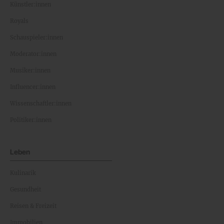
Künstler:innen
Royals
Schauspieler:innen
Moderator:innen
Musiker:innen
Influencer:innen
Wissenschaftler:innen
Politiker:innen
Leben
Kulinarik
Gesundheit
Reisen & Freizeit
Immobilien