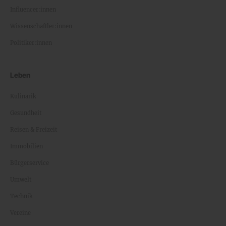
Influencer:innen
Wissenschaftler:innen
Politiker:innen
Leben
Kulinarik
Gesundheit
Reisen & Freizeit
Immobilien
Bürgerservice
Umwelt
Technik
Vereine