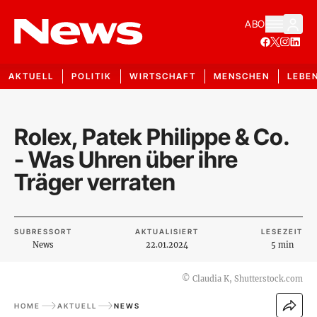
ABO
AKTUELL
POLITIK
WIRTSCHAFT
MENSCHEN
LEBE
Rolex, Patek Philippe & Co.
- Was Uhren über ihre
Träger verraten
SUBRESSORT
AKTUALISIERT
LESEZEIT
News
22.01.2024
5 min
©
Claudia K, Shutterstock.com
HOME
AKTUELL
NEWS