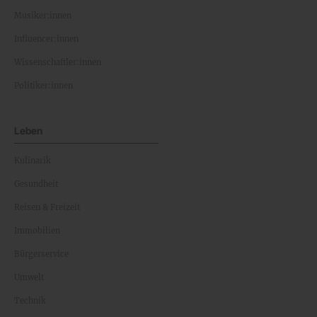
Musiker:innen
Influencer:innen
Wissenschaftler:innen
Politiker:innen
Leben
Kulinarik
Gesundheit
Reisen & Freizeit
Immobilien
Bürgerservice
Umwelt
Technik