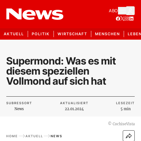
ABO
AKTUELL
POLITIK
WIRTSCHAFT
MENSCHEN
LEBE
Supermond: Was es mit
diesem speziellen
Vollmond auf sich hat
SUBRESSORT
AKTUALISIERT
LESEZEIT
News
22.01.2024
5 min
©
CochiseVista
HOME
AKTUELL
NEWS