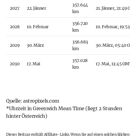
357.644
2027
22. Jänner
21. Jänner, 21:49 GM
km
356.720
2028
10. Februar
10. Februar, 19:53 
km
356.683
2029
30. März
30. März, 05:40 GM
km
357.028
2030
17. Mai
17. Mai, 13:45 GMT
km
Quelle: astropixels.com
*Uhrzeit in Greenwich Mean Time (liegt 2 Stunden
hinter Österreich)
Dieser Beitrag enthält Affiliate-Links. Wenn Sie auf einen solchen klicken