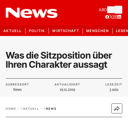
ABO
AKTUELL
POLITIK
WIRTSCHAFT
MENSCHEN
LEBE
Was die Sitzposition über
Ihren Charakter aussagt
SUBRESSORT
AKTUALISIERT
LESEZEIT
News
19.11.2019
3 min
HOME
AKTUELL
NEWS