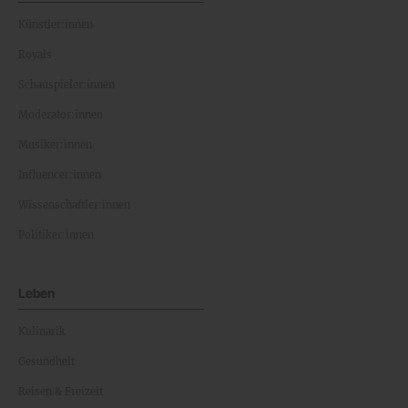
Künstler:innen
Royals
Schauspieler:innen
Moderator:innen
Musiker:innen
Influencer:innen
Wissenschaftler:innen
Politiker:innen
Leben
Kulinarik
Gesundheit
Reisen & Freizeit