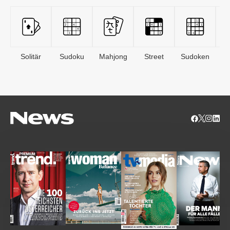
Solitär
Sudoku
Mahjong
Street
Sudoken
B
S