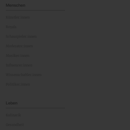
Menschen
Künstler:innen
Royals
Schauspieler:innen
Moderator:innen
Musiker:innen
Influencer:innen
Wissenschaftler:innen
Politiker:innen
Leben
Kulinarik
Gesundheit