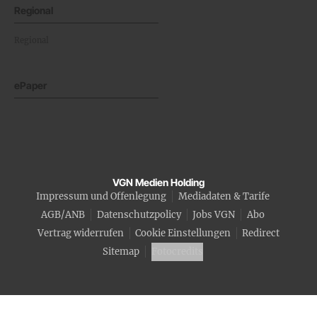
Regional
Regional
ePaper
VGN Medien Holding
Impressum und Offenlegung
Mediadaten & Tarife
AGB/ANB
Datenschutzpolicy
Jobs VGN
Abo
Vertrag widerrufen
Cookie Einstellungen
Redirect
Sitemap
Fotocredits