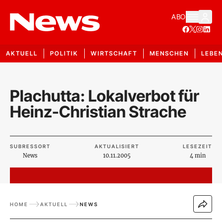
ABO
AKTUELL
POLITIK
WIRTSCHAFT
MENSCHEN
LEBE
Plachutta: Lokalverbot für
Heinz-Christian Strache
SUBRESSORT
AKTUALISIERT
LESEZEIT
News
10.11.2005
4 min
HOME
AKTUELL
NEWS