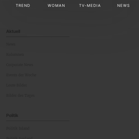
TREND
WOMAN
TV-MEDIA
NEWS
Aktuell
News
Kolumnen
Corporate News
Events der Woche
Leute Bilder
Bilder des Tages
Politik
Politik Inland
Politik Ausland