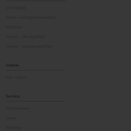
Good Health
Kinder- und Jugendgesundheit
NEWScast
Podcast - OÖ ungefiltert
Podcast - Kärnten ungefiltert
Galerie
Foto-Galerie
Service
Whistleblower
Games
Horoskop