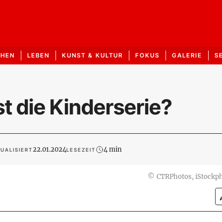
CHEN
LEBEN
KUNST & KULTUR
FOKUS
GALERIE
S
t die Kinderserie?
22.01.2024
4 min
UALISIERT
LESEZEIT
©
CTRPhotos, iStockp