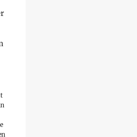
er
m
t
in
ie
en