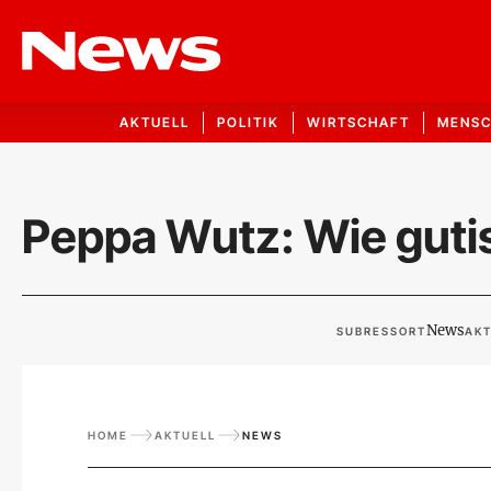
AKTUELL
POLITIK
WIRTSCHAFT
MENS
Peppa Wutz: Wie gutis
News
SUBRESSORT
AKT
HOME
AKTUELL
NEWS