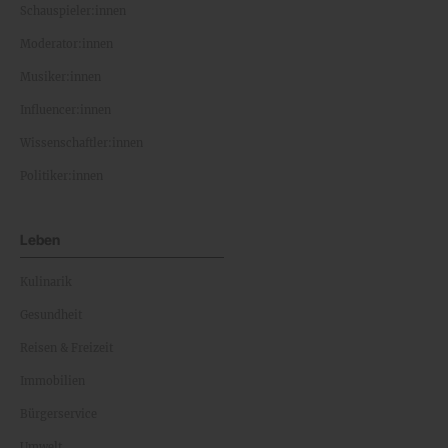
Schauspieler:innen
Moderator:innen
Musiker:innen
Influencer:innen
Wissenschaftler:innen
Politiker:innen
Leben
Kulinarik
Gesundheit
Reisen & Freizeit
Immobilien
Bürgerservice
Umwelt