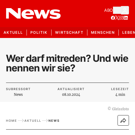
ABO
AKTUELL
POLITIK
WIRTSCHAFT
MENSCHEN
LEBE
Wer darf mitreden? Und wie
nennen wir sie?
SUBRESSORT
AKTUALISIERT
LESEZEIT
News
08.10.2024
4 min
©
Gleissfoto
HOME
AKTUELL
NEWS