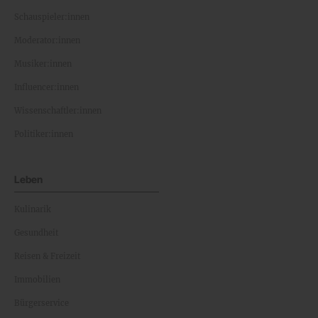
Schauspieler:innen
Moderator:innen
Musiker:innen
Influencer:innen
Wissenschaftler:innen
Politiker:innen
Leben
Kulinarik
Gesundheit
Reisen & Freizeit
Immobilien
Bürgerservice