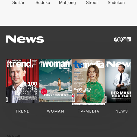
Solitär
Sudoku
Mahjong
Street
Sudoken
B
S
TREND
WOMAN
TV-MEDIA
NEWS
Aktuell