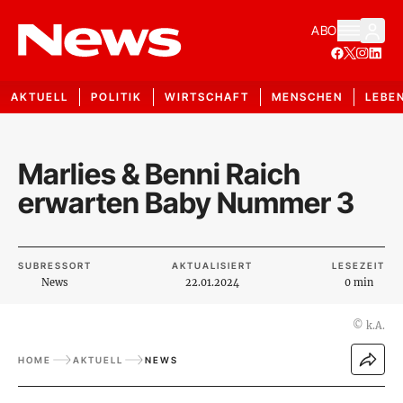
ABO
AKTUELL
POLITIK
WIRTSCHAFT
MENSCHEN
LEBE
Marlies & Benni Raich
erwarten Baby Nummer 3
SUBRESSORT
AKTUALISIERT
LESEZEIT
News
22.01.2024
0 min
©
k.A.
HOME
AKTUELL
NEWS