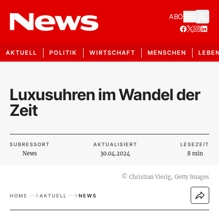
ABO
AKTUELL
POLITIK
WIRTSCHAFT
MENSCHEN
LEBE
Luxusuhren im Wandel der
Zeit
SUBRESSORT
AKTUALISIERT
LESEZEIT
News
30.04.2024
8 min
©
Christian Vierig, Getty Images
HOME
AKTUELL
NEWS