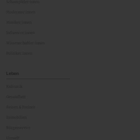
Schauspieler:innen
Moderator:innen
Musiker:innen
Influencer:innen
Wissenschaftler:innen
Politiker:innen
Leben
Kulinarik
Gesundheit
Reisen & Freizeit
Immobilien
Bürgerservice
Umwelt