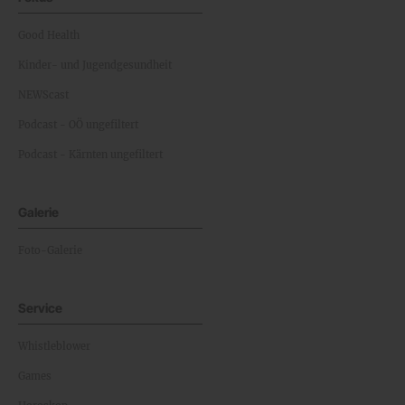
Good Health
Kinder- und Jugendgesundheit
NEWScast
Podcast - OÖ ungefiltert
Podcast - Kärnten ungefiltert
Galerie
Foto-Galerie
Service
Whistleblower
Games