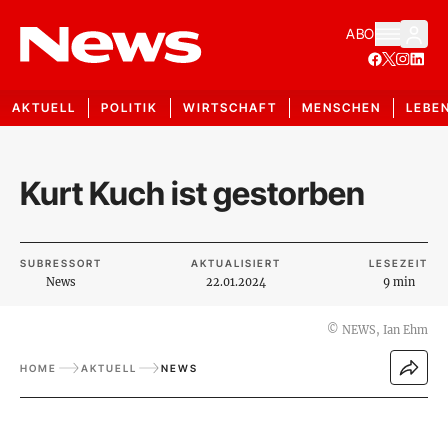
ABO
AKTUELL
POLITIK
WIRTSCHAFT
MENSCHEN
LEBE
Kurt Kuch ist gestorben
SUBRESSORT
AKTUALISIERT
LESEZEIT
News
22.01.2024
9 min
©
NEWS, Ian Ehm
HOME
AKTUELL
NEWS