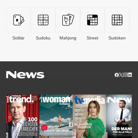
Solitär
Sudoku
Mahjong
Street
Sudoken
B
S