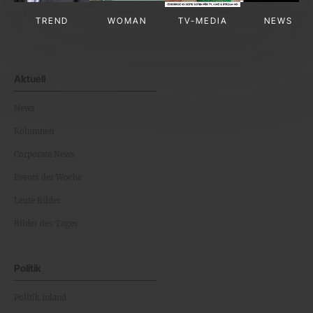
TREND
WOMAN
TV-MEDIA
NEWS
Aktuell
News
Kolumnen
Corporate News
Events der Woche
Leute Bilder
Bilder des Tages
Politik
Politik Inland