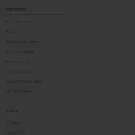
Menschen
Künstler:innen
Royals
Schauspieler:innen
Moderator:innen
Musiker:innen
Influencer:innen
Wissenschaftler:innen
Politiker:innen
Leben
Kulinarik
Gesundheit