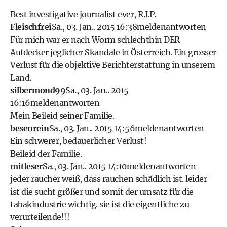
Best investigative journalist ever, R.I.P.
Fleischfrei
Sa., 03. Jan.. 2015 16:38
melden
antworten
Für mich war er nach Worm schlechthin DER
Aufdecker jeglicher Skandale in Österreich. Ein grosser
Verlust für die objektive Berichterstattung in unserem
Land.
silbermond99
Sa., 03. Jan.. 2015
16:16
melden
antworten
Mein Beileid seiner Familie.
besenrein
Sa., 03. Jan.. 2015 14:56
melden
antworten
Ein schwerer, bedauerlicher Verlust!
Beileid der Familie.
mitleser
Sa., 03. Jan.. 2015 14:10
melden
antworten
jeder raucher weiß, dass rauchen schädlich ist. leider
ist die sucht größer und somit der umsatz für die
tabakindustrie wichtig. sie ist die eigentliche zu
verurteilende!!!