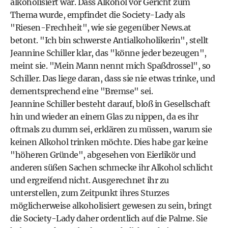
alkoholisiert war. Dass Alkohol vor Gericht zum
Thema wurde, empfindet die Society-Lady als
"Riesen-Frechheit", wie sie gegenüber News.at
betont. "Ich bin schwerste Antialkoholikerin", stellt
Jeannine Schiller klar, das "könne jeder bezeugen",
meint sie. "Mein Mann nennt mich Spaßdrossel", so
Schiller. Das liege daran, dass sie nie etwas trinke, und
dementsprechend eine "Bremse" sei.
Jeannine Schiller besteht darauf, bloß in Gesellschaft
hin und wieder an einem Glas zu nippen, da es ihr
oftmals zu dumm sei, erklären zu müssen, warum sie
keinen Alkohol trinken möchte. Dies habe gar keine
"höheren Gründe", abgesehen von Eierlikör und
anderen süßen Sachen schmecke ihr Alkohol schlicht
und ergreifend nicht. Ausgerechnet ihr zu
unterstellen, zum Zeitpunkt ihres Sturzes
möglicherweise alkoholisiert gewesen zu sein, bringt
die Society-Lady daher ordentlich auf die Palme. Sie