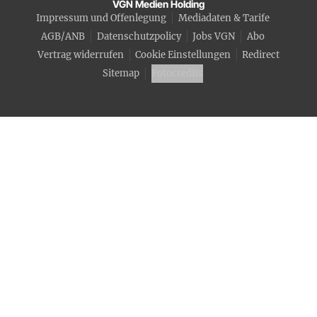
VGN Medien Holding
Impressum und Offenlegung
Mediadaten & Tarife
AGB/ANB
Datenschutzpolicy
Jobs VGN
Abo
Vertrag widerrufen
Cookie Einstellungen
Redirect
Sitemap
Fotocredits