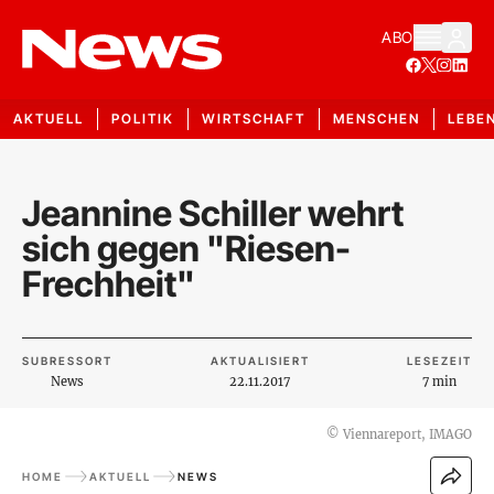
ABO
AKTUELL
POLITIK
WIRTSCHAFT
MENSCHEN
LEBE
Jeannine Schiller wehrt
sich gegen "Riesen-
Frechheit"
SUBRESSORT
AKTUALISIERT
LESEZEIT
News
22.11.2017
7 min
©
Viennareport, IMAGO
HOME
AKTUELL
NEWS