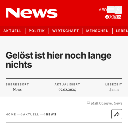
ABO
AKTUELL
POLITIK
WIRTSCHAFT
MENSCHEN
LEBE
Gelöst ist hier noch lange
nichts
SUBRESSORT
AKTUALISIERT
LESEZEIT
News
07.02.2024
4 min
©
Matt Observe, News
HOME
AKTUELL
NEWS