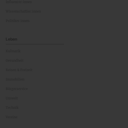
Influencer:innen
Wissenschaftler:innen
Politiker:innen
Leben
Kulinarik
Gesundheit
Reisen & Freizeit
Immobilien
Bürgerservice
Umwelt
Technik
Vereine