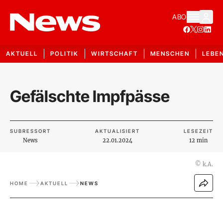
ABO
AKTUELL
POLITIK
WIRTSCHAFT
MENSCHEN
LEBE
Gefälschte Impfpässe
SUBRESSORT
AKTUALISIERT
LESEZEIT
News
22.01.2024
12 min
©
k.A.
HOME
AKTUELL
NEWS