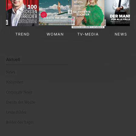
TREND
WOMAN
TV-MEDIA
NEWS
Aktuell
News
Kolumnen
Corporate News
Events der Woche
Leute Bilder
Bilder des Tages