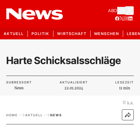
ABO
AKTUELL
POLITIK
WIRTSCHAFT
MENSCHEN
LEBE
Harte Schicksalsschläge
SUBRESSORT
AKTUALISIERT
LESEZEIT
News
22.01.2024
11 min
©
k.A.
HOME
AKTUELL
NEWS