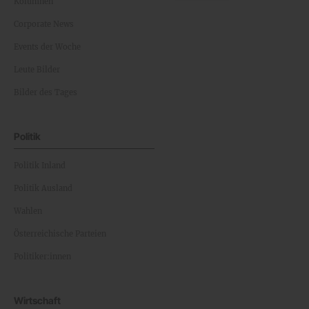
Kolumnen
Corporate News
Events der Woche
Leute Bilder
Bilder des Tages
Politik
Politik Inland
Politik Ausland
Wahlen
Österreichische Parteien
Politiker:innen
Wirtschaft