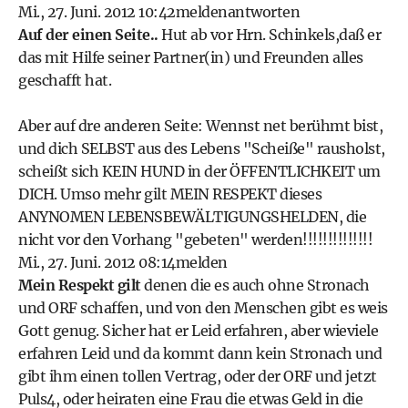
Mi., 27. Juni. 2012 10:42
melden
antworten
Auf der einen Seite..
Hut ab vor Hrn. Schinkels,daß er
das mit Hilfe seiner Partner(in) und Freunden alles
geschafft hat.
Aber auf dre anderen Seite: Wennst net berühmt bist,
und dich SELBST aus des Lebens "Scheiße" rausholst,
scheißt sich KEIN HUND in der ÖFFENTLICHKEIT um
DICH. Umso mehr gilt MEIN RESPEKT dieses
ANYNOMEN LEBENSBEWÄLTIGUNGSHELDEN, die
nicht vor den Vorhang "gebeten" werden!!!!!!!!!!!!!!
Mi., 27. Juni. 2012 08:14
melden
Mein Respekt gilt
denen die es auch ohne Stronach
und ORF schaffen, und von den Menschen gibt es weis
Gott genug. Sicher hat er Leid erfahren, aber wieviele
erfahren Leid und da kommt dann kein Stronach und
gibt ihm einen tollen Vertrag, oder der ORF und jetzt
Puls4, oder heiraten eine Frau die etwas Geld in die