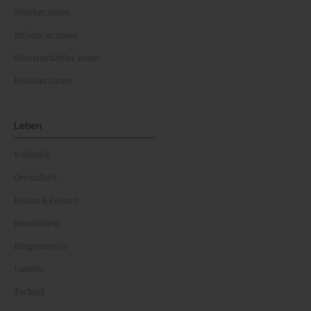
Musiker:innen
Influencer:innen
Wissenschaftler:innen
Politiker:innen
Leben
Kulinarik
Gesundheit
Reisen & Freizeit
Immobilien
Bürgerservice
Umwelt
Technik