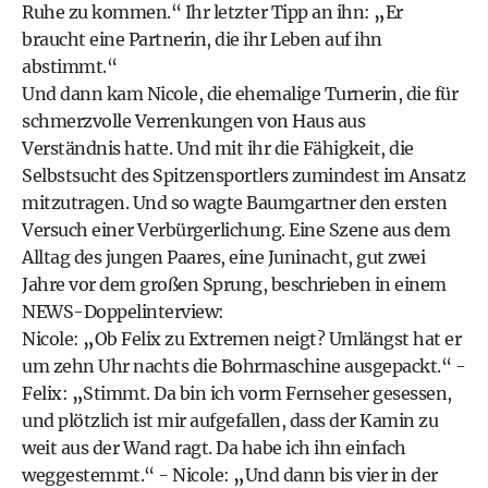
Ruhe zu kommen.“ Ihr letzter Tipp an ihn:
„
Er
braucht eine Partnerin, die ihr Leben auf ihn
abstimmt.“
Und dann kam Nicole, die ehemalige Turnerin, die für
schmerzvolle Verrenkungen von Haus aus
Verständnis hatte. Und mit ihr die Fähigkeit, die
Selbstsucht des Spitzensportlers zumindest im Ansatz
mitzutragen. Und so wagte Baumgartner den ersten
Versuch einer Verbürgerlichung. Eine Szene aus dem
Alltag des jungen Paares, eine Juninacht, gut zwei
Jahre vor dem großen Sprung, beschrieben in einem
NEWS-Doppelinterview:
Nicole:
„
Ob Felix zu Extremen neigt? Umlängst hat er
um zehn Uhr nachts die Bohrmaschine ausgepackt.“ -
Felix:
„
Stimmt. Da bin ich vorm Fernseher gesessen,
und plötzlich ist mir aufgefallen, dass der Kamin zu
weit aus der Wand ragt. Da habe ich ihn einfach
weggestemmt.“ - Nicole:
„
Und dann bis vier in der