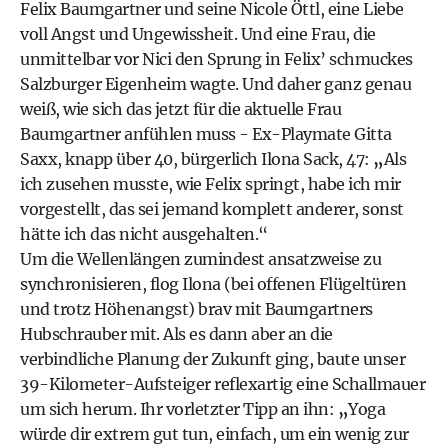
Felix Baumgartner und seine Nicole Öttl, eine Liebe
voll Angst und Ungewissheit. Und eine Frau, die
unmittelbar vor Nici den Sprung in Felix’ schmuckes
Salzburger Eigenheim wagte. Und daher ganz genau
weiß, wie sich das jetzt für die aktuelle Frau
Baumgartner anfühlen muss - Ex-Playmate Gitta
Saxx, knapp über 40, bürgerlich Ilona Sack, 47:
„
Als
ich zusehen musste, wie Felix springt, habe ich mir
vorgestellt, das sei jemand komplett anderer, sonst
hätte ich das nicht ausgehalten.“
Um die Wellenlängen zumindest ansatzweise zu
synchronisieren, flog Ilona (bei offenen Flügeltüren
und trotz Höhenangst) brav mit Baumgartners
Hubschrauber mit. Als es dann aber an die
verbindliche Planung der Zukunft ging, baute unser
39-Kilometer-Aufsteiger reflexartig eine Schallmauer
um sich herum. Ihr vorletzter Tipp an ihn:
„
Yoga
würde dir extrem gut tun, einfach, um ein wenig zur