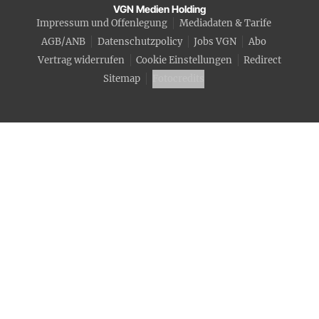
VGN Medien Holding
Impressum und Offenlegung
Mediadaten & Tarife
AGB/ANB
Datenschutzpolicy
Jobs VGN
Abo
Vertrag widerrufen
Cookie Einstellungen
Redirect
Sitemap
Fotocredits