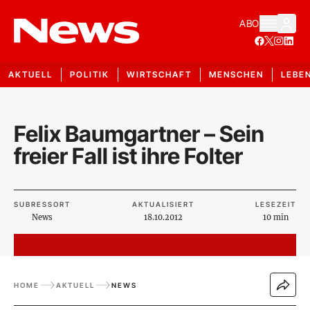
ABO
AKTUELL
POLITIK
WIRTSCHAFT
MENSCHEN
LEBE
Felix Baumgartner – Sein
freier Fall ist ihre Folter
SUBRESSORT
AKTUALISIERT
LESEZEIT
News
18.10.2012
10 min
HOME
AKTUELL
NEWS