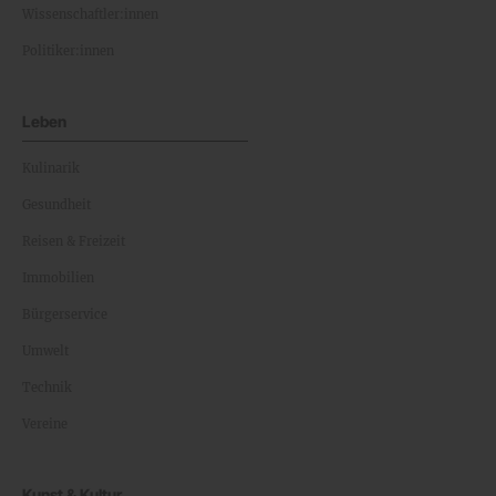
Wissenschaftler:innen
Politiker:innen
Leben
Kulinarik
Gesundheit
Reisen & Freizeit
Immobilien
Bürgerservice
Umwelt
Technik
Vereine
Kunst & Kultur