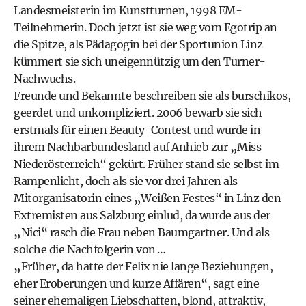
Landesmeisterin im Kunstturnen, 1998 EM-
Teilnehmerin. Doch jetzt ist sie weg vom Egotrip an
die Spitze, als Pädagogin bei der Sportunion Linz
kümmert sie sich uneigennützig um den Turner-
Nachwuchs.
Freunde und Bekannte beschreiben sie als burschikos,
geerdet und unkompliziert. 2006 bewarb sie sich
erstmals für einen Beauty-Contest und wurde in
ihrem Nachbarbundesland auf Anhieb zur
„
Miss
Niederösterreich“ gekürt. Früher stand sie selbst im
Rampenlicht, doch als sie vor drei Jahren als
Mitorganisatorin eines
„
Weißen Festes“ in Linz den
Extremisten aus Salzburg einlud, da wurde aus der
„
Nici“ rasch die Frau neben Baumgartner. Und als
solche die Nachfolgerin von …
„
Früher, da hatte der Felix nie lange Beziehungen,
eher Eroberungen und kurze Affären“, sagt eine
seiner ehemaligen Liebschaften, blond, attraktiv,