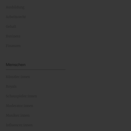
Ausbildung
Arbeitsrecht
Gehalt
Business
Finanzen
Menschen
Künstler:innen
Royals
Schauspieler:innen
Moderator:innen
Musiker:innen
Influencer:innen