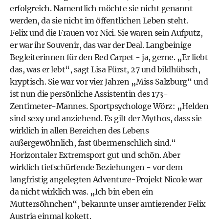
erfolgreich. Namentlich möchte sie nicht genannt
werden, da sie nicht im öffentlichen Leben steht.
Felix und die Frauen vor Nici. Sie waren sein Aufputz,
er war ihr Souvenir, das war der Deal. Langbeinige
Begleiterinnen für den Red Carpet - ja, gerne.
„
Er liebt
das, was er lebt“, sagt Lisa Fürst, 27 und bildhübsch,
kryptisch. Sie war vor vier Jahren
„
Miss Salzburg“ und
ist nun die persönliche Assistentin des 173-
Zentimeter-Mannes. Sportpsychologe Wörz:
„
Helden
sind sexy und anziehend. Es gilt der Mythos, dass sie
wirklich in allen Bereichen des Lebens
außergewöhnlich, fast übermenschlich sind.“
Horizontaler Extremsport gut und schön. Aber
wirklich tiefschürfende Beziehungen - vor dem
langfristig angelegten Adventure-Projekt Nicole war
da nicht wirklich was.
„
Ich bin eben ein
Muttersöhnchen“, bekannte unser amtierender Felix
Austria einmal kokett.