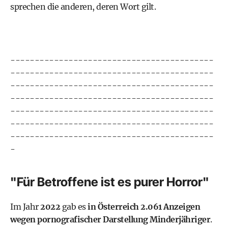
sprechen die anderen, deren Wort gilt.
------------------------------------------
------------------------------------------
------------------------------------------
------------------------------------------
------------------------------------------
------------------------------------------
------------------------------------------
-
"Für Betroffene ist es purer Horror"
Im Jahr
2022
gab es
in Österreich 2.061 Anzeigen
wegen pornografischer Darstellung Minderjähriger
.