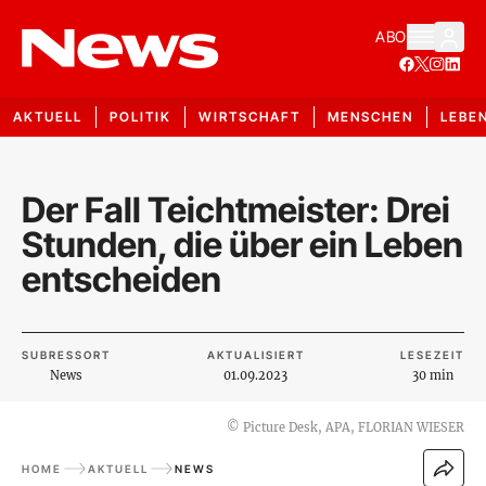
ABO
AKTUELL
POLITIK
WIRTSCHAFT
MENSCHEN
LEBE
Der Fall Teichtmeister: Drei
Stunden, die über ein Leben
entscheiden
SUBRESSORT
AKTUALISIERT
LESEZEIT
News
01.09.2023
30 min
©
Picture Desk, APA, FLORIAN WIESER
HOME
AKTUELL
NEWS