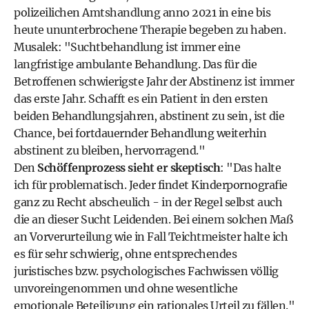
polizeilichen Amtshandlung anno 2021 in eine bis
heute ununterbrochene Therapie begeben zu haben.
Musalek: "Suchtbehandlung ist immer eine
langfristige ambulante Behandlung. Das für die
Betroffenen schwierigste Jahr der Abstinenz ist immer
das erste Jahr. Schafft es ein Patient in den ersten
beiden Behandlungsjahren, abstinent zu sein, ist die
Chance, bei fortdauernder Behandlung weiterhin
abstinent zu bleiben, hervorragend."
Den
Schöffenprozess sieht er skeptisch
: "Das halte
ich für problematisch. Jeder findet Kinderpornografie
ganz zu Recht abscheulich - in der Regel selbst auch
die an dieser Sucht Leidenden. Bei einem solchen Maß
an Vorverurteilung wie in Fall Teichtmeister halte ich
es für sehr schwierig, ohne entsprechendes
juristisches bzw. psychologisches Fachwissen völlig
unvoreingenommen und ohne wesentliche
emotionale Beteiligung ein rationales Urteil zu fällen."