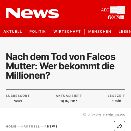
ABO
AKTUELL
POLITIK
WIRTSCHAFT
MENSCHEN
LEBE
Nach dem Tod von Falcos
Mutter: Wer bekommt die
Millionen?
SUBRESSORT
AKTUALISIERT
LESEZEIT
News
19.04.2014
1 min
©
Vukovits Martin, NEWS
HOME
AKTUELL
NEWS