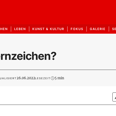
CHEN
LEBEN
KUNST & KULTUR
FOKUS
GALERIE
S
ernzeichen?
26.06.2022
5 min
UALISIERT
LESEZEIT