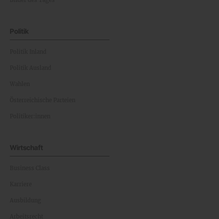
Bilder des Tages
Politik
Politik Inland
Politik Ausland
Wahlen
Österreichische Parteien
Politiker:innen
Wirtschaft
Business Class
Karriere
Ausbildung
Arbeitsrecht