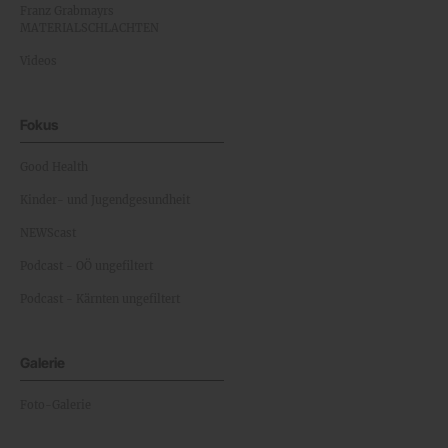
Franz Grabmayrs
MATERIALSCHLACHTEN
Videos
Fokus
Good Health
Kinder- und Jugendgesundheit
NEWScast
Podcast - OÖ ungefiltert
Podcast - Kärnten ungefiltert
Galerie
Foto-Galerie