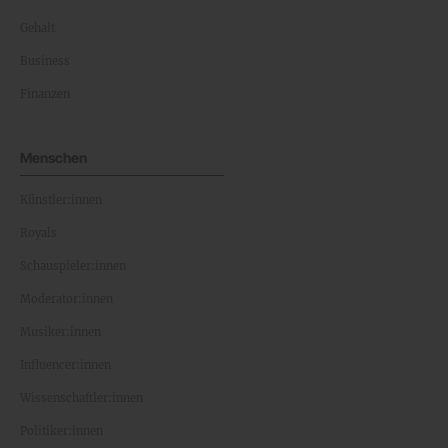
Gehalt
Business
Finanzen
Menschen
Künstler:innen
Royals
Schauspieler:innen
Moderator:innen
Musiker:innen
Influencer:innen
Wissenschaftler:innen
Politiker:innen