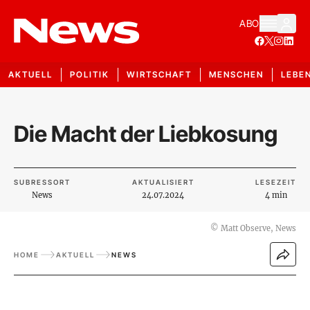
ABO
AKTUELL
POLITIK
WIRTSCHAFT
MENSCHEN
LEBE
Die Macht der Liebkosung
SUBRESSORT
AKTUALISIERT
LESEZEIT
News
24.07.2024
4 min
©
Matt Observe, News
HOME
AKTUELL
NEWS