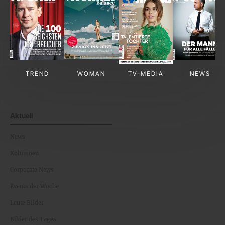
TREND
WOMAN
TV-MEDIA
NEWS
Aktuell
News
Kolumnen
Corporate News
Events der Woche
Leute Bilder
Bilder des Tages