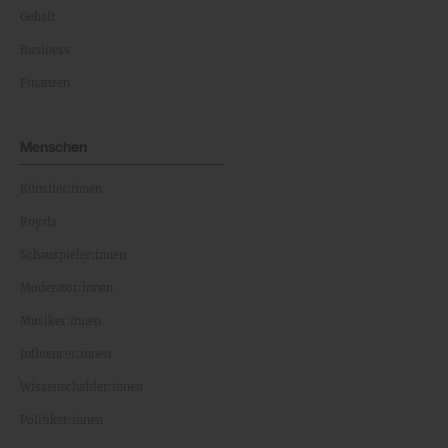
Gehalt
Business
Finanzen
Menschen
Künstler:innen
Royals
Schauspieler:innen
Moderator:innen
Musiker:innen
Influencer:innen
Wissenschaftler:innen
Politiker:innen