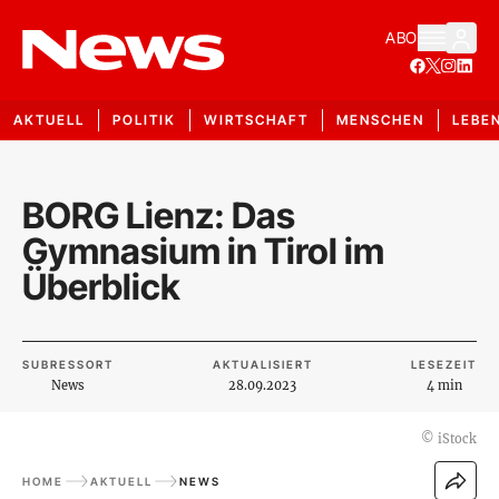
ABO
AKTUELL
POLITIK
WIRTSCHAFT
MENSCHEN
LEBE
BORG Lienz: Das
Gymnasium in Tirol im
Überblick
SUBRESSORT
AKTUALISIERT
LESEZEIT
News
28.09.2023
4 min
©
iStock
HOME
AKTUELL
NEWS