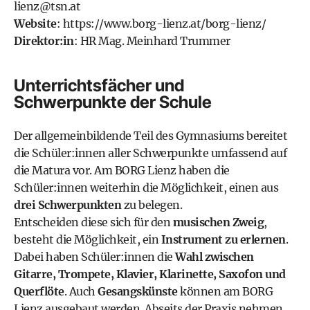
lienz@tsn.at
Website
:
https://www.borg-lienz.at/borg-lienz/
Direktor:in
: HR Mag. Meinhard Trummer
Unterrichtsfächer und
Schwerpunkte der Schule
Der allgemeinbildende Teil des
Gymnasiums
bereitet
die Schüler:innen aller Schwerpunkte umfassend auf
die Matura vor. Am BORG Lienz haben die
Schüler:innen weiterhin die Möglichkeit, einen aus
drei Schwerpunkten
zu belegen.
Entscheiden diese sich für den
musischen Zweig
,
besteht die Möglichkeit, ein
Instrument zu erlernen
.
Dabei haben Schüler:innen die
Wahl zwischen
Gitarre, Trompete, Klavier, Klarinette, Saxofon und
Querflöte
. Auch
Gesangskünste
können am BORG
Lienz ausgebaut werden. Abseits der Praxis nehmen