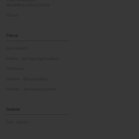
Franz Grabmayrs
MATERIALSCHLACHTEN
Videos
Fokus
Good Health
Kinder- und Jugendgesundheit
NEWScast
Podcast - OÖ ungefiltert
Podcast - Kärnten ungefiltert
Galerie
Foto-Galerie