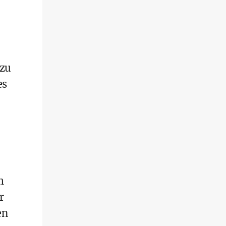
 zu
es
m
r
en