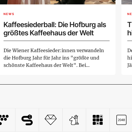
NEWS
N
Kaffeesiederball: Die Hofburg als
T
größtes Kaffeehaus der Welt
h
Die Wiener Kaffeesieder:innen verwandeln
De
die Hofburg Jahr für Jahr ins "größte und
h
schönste Kaffeehaus der Welt". Bei...
J
Wa