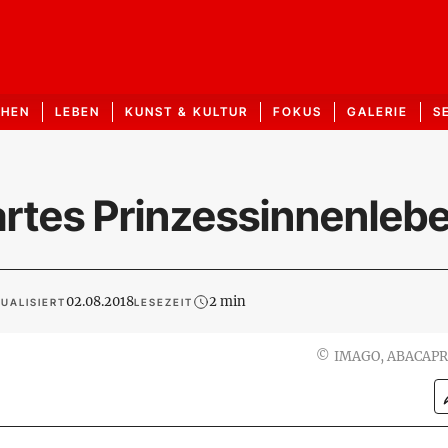
CHEN
LEBEN
KUNST & KULTUR
FOKUS
GALERIE
S
artes Prinzessinnenleb
02.08.2018
2 min
UALISIERT
LESEZEIT
©
IMAGO, ABACAPR