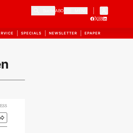
Suche
ABO
MENÜ
ERVICE
SPECIALS
NEWSLETTER
EPAPER
en
ESS