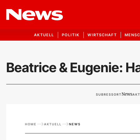
AKTUELL
POLITIK
WIRTSCHAFT
MENS
Beatrice & Eugenie: H
News
SUBRESSORT
AKT
HOME
AKTUELL
NEWS