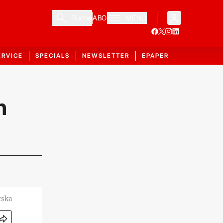
Suche
ABO
MENÜ
ERVICE
SPECIALS
NEWSLETTER
EPAPER
n
tska