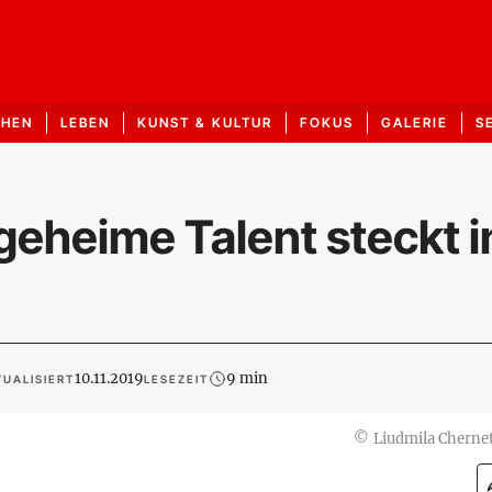
CHEN
LEBEN
KUNST & KULTUR
FOKUS
GALERIE
S
geheime Talent steckt i
10.11.2019
9 min
UALISIERT
LESEZEIT
©
Liudmila Cherne