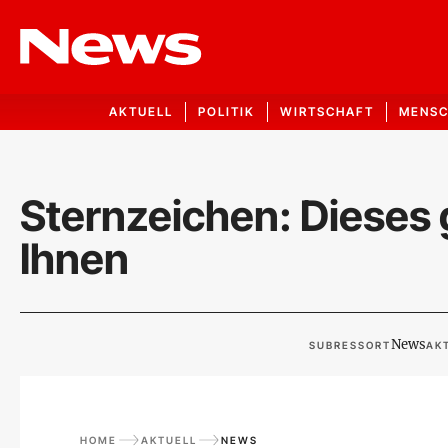
AKTUELL
POLITIK
WIRTSCHAFT
MENS
Sternzeichen: Dieses 
Ihnen
News
SUBRESSORT
AKT
HOME
AKTUELL
NEWS