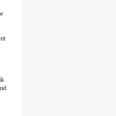
ne
ent
ik
und