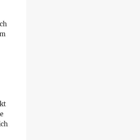
och
um
kt
ne
ich